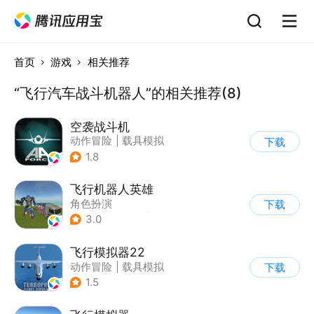
首页
游戏
相关推荐
“飞行汽车战斗机器人”的相关推荐(8)
空袭战斗机
动作冒险
|
载具模拟
下载
|
飞机
|
写实
1.8
飞行机器人英雄
角色扮演
下载
|
第三人称射击
|
科幻
3.0
|
动漫
飞行模拟器22
动作冒险
|
载具模拟
下载
|
飞机
|
写实
1.5