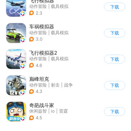
飞行模拟器
动作冒险
|
载具模拟
下载
|
飞机
|
写实
2.3
车祸模拟器
动作冒险
|
载具模拟
下载
|
汽车
|
写实
3.0
飞行模拟器2
动作冒险
|
载具模拟
下载
|
飞机
|
写实
4.6
巅峰坦克
动作冒险
|
射击
|
战争
下载
|
战术竞技
4.3
奇葩战斗家
休闲益智
|
io
|
雷霆
下载
4.5