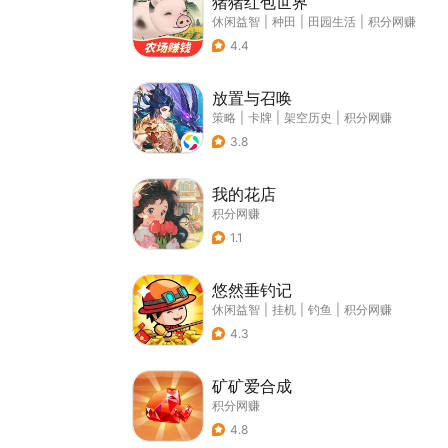
猪猪红包世界
休闲益智
|
种田
|
田园生活
|
积分网赚
4.4
放置与召唤
策略
|
卡牌
|
架空历史
|
积分网赚
3.8
我的花店
积分网赚
1.1
悠然垂钓记
休闲益智
|
挂机
|
钓鱼
|
积分网赚
4.3
矿矿爱合成
积分网赚
4.8