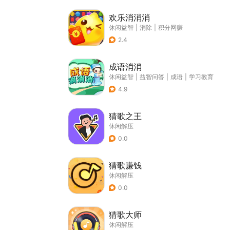
欢乐消消消
休闲益智
|
消除
|
积分网赚
2.4
成语消消
休闲益智
|
益智问答
|
成语
|
学习教育
4.9
猜歌之王
休闲解压
0.0
猜歌赚钱
休闲解压
0.0
猜歌大师
休闲解压