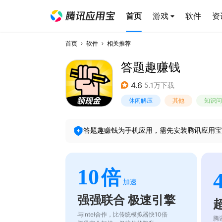
首页
游戏
软件
资
首页
软件
相关推荐
答题趣赚钱
4.6
5.1万下载
休闲解压
其他
知识问
答题趣赚钱
为手机应用，需先安装腾讯应用宝
10
倍
加速
强强联合 极速引擎
与intel合作，比传统模拟器快10倍
腾