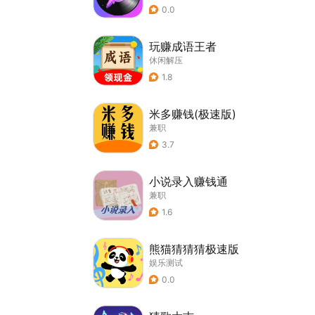
0.0
玩赚成语王者
休闲解压
1.8
米多赚钱(极速版)
兼职
3.7
小说录入赚钱通
兼职
1.6
熊猫猜猜猜极速版
娱乐测试
0.0