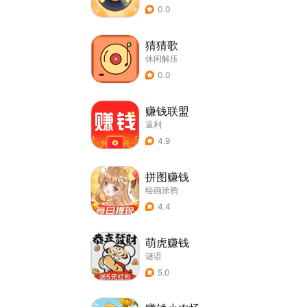
0.0
猜猜歌
休闲解压
0.0
赚钱联盟
返利
4.9
拼图赚钱
绘画涂鸦
4.4
萌虎赚钱
谜语
5.0