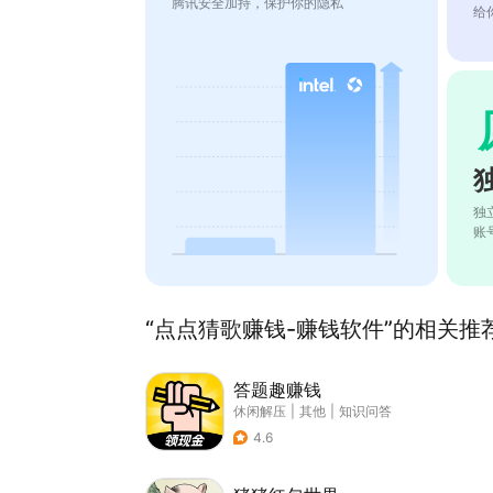
腾讯安全加持，保护你的隐私
给
独
账
“点点猜歌赚钱-赚钱软件”的相关推荐
答题趣赚钱
休闲解压
|
其他
|
知识问答
4.6