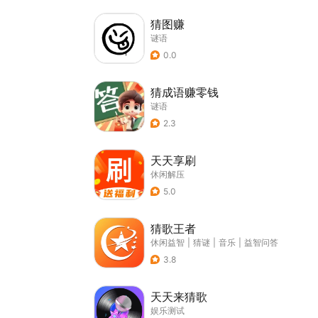
猜图赚
谜语
0.0
猜成语赚零钱
谜语
2.3
天天享刷
休闲解压
5.0
猜歌王者
休闲益智
|
猜谜
|
音乐
|
益智问答
3.8
天天来猜歌
娱乐测试