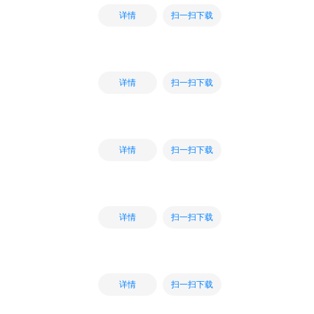
扫一扫下载
详情
扫一扫下载
详情
扫一扫下载
详情
扫一扫下载
详情
扫一扫下载
详情