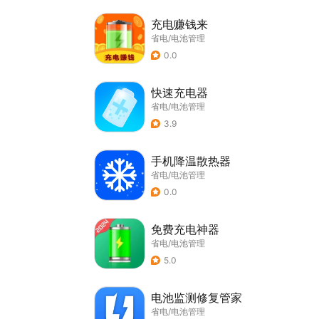
充电赚钱来
省电/电池管理
0.0
快速充电器
省电/电池管理
3.9
手机降温散热器
省电/电池管理
0.0
免费充电神器
省电/电池管理
5.0
电池监测修复管家
省电/电池管理