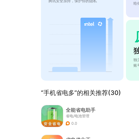
腾讯安全加持，保护你的隐私
给
独
账
“手机省电多”的相关推荐(30)
全能省电助手
省电/电池管理
0.0