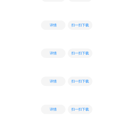
扫一扫下载
详情
扫一扫下载
详情
扫一扫下载
详情
扫一扫下载
详情