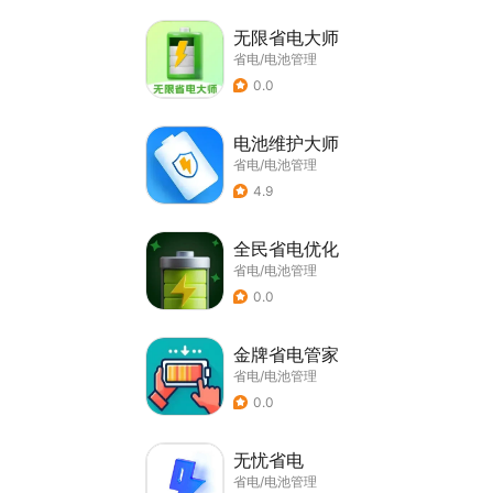
无限省电大师
省电/电池管理
0.0
电池维护大师
省电/电池管理
4.9
全民省电优化
省电/电池管理
0.0
金牌省电管家
省电/电池管理
0.0
无忧省电
省电/电池管理