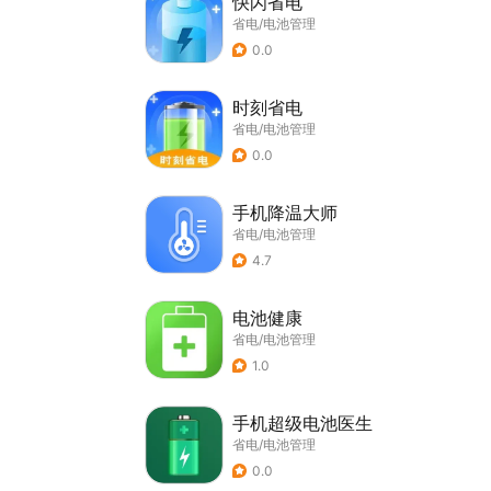
快闪省电
省电/电池管理
0.0
时刻省电
省电/电池管理
0.0
手机降温大师
省电/电池管理
4.7
电池健康
省电/电池管理
1.0
手机超级电池医生
省电/电池管理
0.0