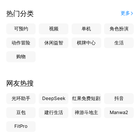
体验”全链条的产品矩阵：
- **智能水处理系统**：涵盖消毒药剂、助剂、智能水
热门分类
更多
质监测仪、在线监控设备等，打造智慧化水质管理闭
环；
可预约
视频
单机
角色扮演
- **专业清洁装备**：全自动/手动吸污机、壁挂式一
体机、定制化过滤沙缸等，满足多样化清洁需求；
动作冒险
休闲益智
棋牌中心
生活
- **安全与竞技配套**：救生设备、防滑泳池垫层、竞
购物
赛级出发台、泳道线及泳具装备，兼顾安全与专业体
验；
- **场景化解决方案**：针对私家泳池、商业水上乐
网友热搜
园、温泉洗浴中心等不同场景提供定制化产品组合。
**【数字化生态平台】**
光环助手
DeepSeek
红果免费短剧
抖音
依托自主研发的“泳猫商城”平台，公司突破地域限制，
构
豆包
建行生活
禅游斗地主
Manwa2
FitPro