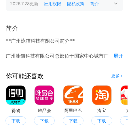
2026.7.28
更新
应用权限
隐私政策
简介
简介
**广州泳猫科技有限公司简介**
广州泳猫科技有限公司总部位于国家中心城市广州，是
展开
一家以“科技赋能水生态”为核心使命的泳池及水上娱乐
产业综合服务商。公司集产品研发、设备供应、工程服
你可能还喜欢
更多
务、行业资源整合于一体，深度聚焦游泳池、水上乐
园、温泉SPA等场景需求，致力于通过“智能硬件+数字
平台+全域服务”的创新模式，为全国客户提供高性价
比的一站式解决方案。
得物
唯品会
阿里巴巴
淘宝
**【全产业链产品体系】**
下载
下载
下载
下载
公司构建覆盖“水质管理—设备运维—安全防护—用户