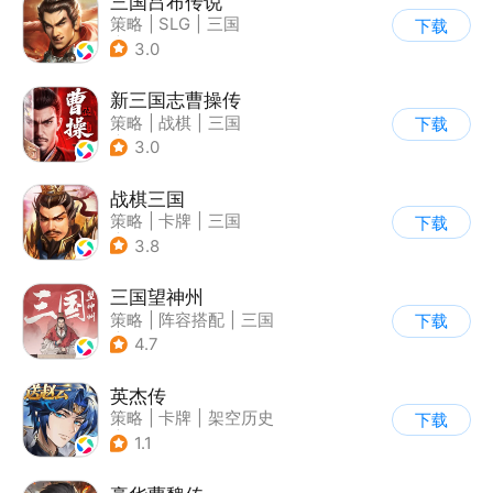
三国吕布传说
策略
|
SLG
|
三国
下载
|
剧情
3.0
新三国志曹操传
策略
|
战棋
|
三国
下载
|
中国风
3.0
战棋三国
策略
|
卡牌
|
三国
下载
|
学习教育
3.8
三国望神州
策略
|
阵容搭配
|
三国
下载
|
剧情
4.7
英杰传
策略
|
卡牌
|
架空历史
下载
|
中国风
1.1