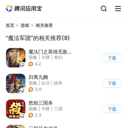
首页
游戏
相关推荐
“魔法军团”的相关推荐(9)
魔法门之英雄无敌：王朝
策略
|
卡牌
|
奇幻
下载
|
英雄无敌
4.2
归离九阙
策略
|
SLG
|
战争
下载
|
剧情
3.6
怒焰三国杀
策略
|
卡牌
|
三国
下载
|
三国杀
2.3