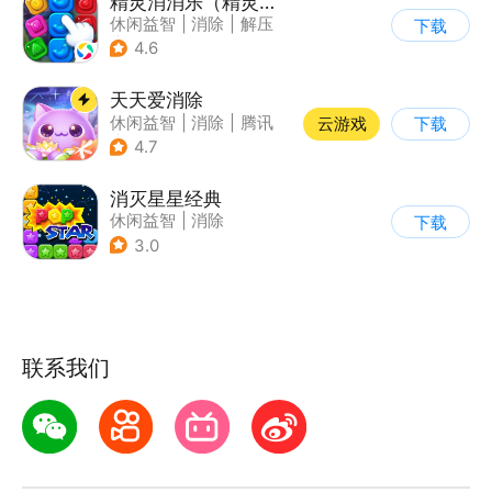
精灵消消乐（精灵版）
休闲益智
|
消除
|
解压
下载
|
单机
4.6
天天爱消除
休闲益智
|
消除
|
腾讯
云游戏
下载
|
单机
4.7
消灭星星经典
休闲益智
|
消除
下载
3.0
联系我们