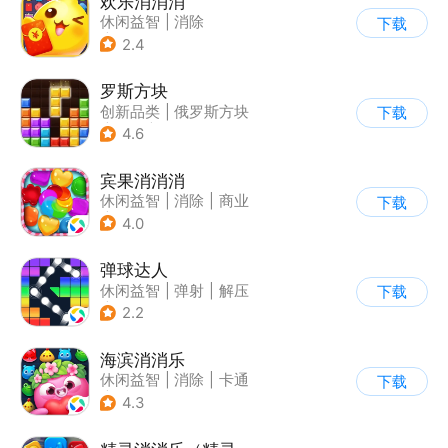
欢乐消消消
休闲益智
|
消除
下载
|
积分网赚
2.4
罗斯方块
创新品类
|
俄罗斯方块
下载
|
脑洞
|
多比特
4.6
宾果消消消
休闲益智
|
消除
|
商业
下载
|
宾果消消消
4.0
弹球达人
休闲益智
|
弹射
|
解压
下载
|
卡通
2.2
海滨消消乐
休闲益智
|
消除
|
卡通
下载
|
乐元素
4.3