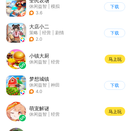
全民农场
休闲益智
|
模拟
下载
|
田园生活
|
卡通
3.6
大店小二
策略
|
经营
|
剧情
下载
|
古风
2.0
小镇大厨
马上玩
休闲益智
|
经营
梦想城镇
休闲益智
|
种田
下载
|
田园生活
|
中国风
4.0
萌宠解谜
马上玩
休闲益智
|
经营