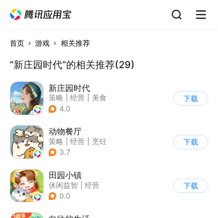
首页
游戏
相关推荐
“新庄园时代”的相关推荐(29)
新庄园时代
策略
|
经营
|
美食
下载
|
自由交易
4.0
动物餐厅
策略
|
经营
|
烹饪
下载
|
宠物
3.7
田园小镇
休闲益智
|
经营
下载
|
田园生活
|
剧情
0.0