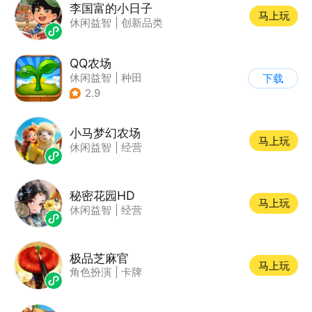
李国富的小日子
马上玩
休闲益智
|
创新品类
QQ农场
休闲益智
|
种田
下载
|
田园生活
|
卡通
2.9
小马梦幻农场
马上玩
休闲益智
|
经营
秘密花园HD
马上玩
休闲益智
|
经营
极品芝麻官
马上玩
角色扮演
|
卡牌