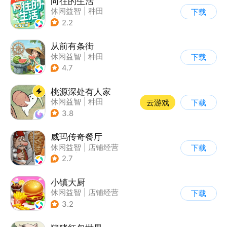
向往的生活
休闲益智
|
种田
下载
|
影视改编
|
治愈
2.2
从前有条街
休闲益智
|
种田
下载
|
田园生活
|
古风
4.7
桃源深处有人家
休闲益智
|
种田
云游戏
下载
|
田园生活
|
治愈
3.8
威玛传奇餐厅
休闲益智
|
店铺经营
下载
|
美食
|
卡通
2.7
小镇大厨
休闲益智
|
店铺经营
下载
|
美食
|
卡通
3.2