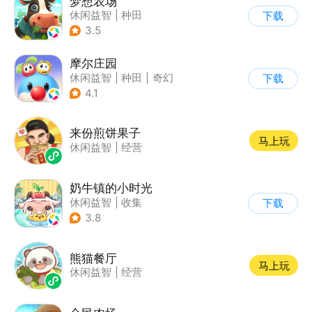
梦想农场
休闲益智
|
种田
下载
|
田园生活
|
卡通
3.5
摩尔庄园
休闲益智
|
种田
|
奇幻
下载
|
摩尔庄园
4.1
来份煎饼果子
马上玩
休闲益智
|
经营
奶牛镇的小时光
休闲益智
|
收集
下载
|
像素风
|
养成
3.8
熊猫餐厅
马上玩
休闲益智
|
经营