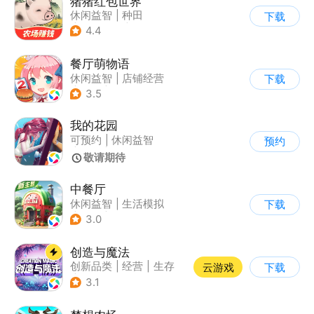
猪猪红包世界
休闲益智
|
种田
下载
|
田园生活
|
积分网赚
4.4
餐厅萌物语
休闲益智
|
店铺经营
下载
|
美食
|
萌系
3.5
我的花园
可预约
|
休闲益智
预约
|
消除
|
田园生活
敬请期待
中餐厅
休闲益智
|
生活模拟
下载
|
餐厅
|
中餐厅
3.0
创造与魔法
创新品类
|
经营
|
生存
云游戏
下载
|
开放世界
3.1