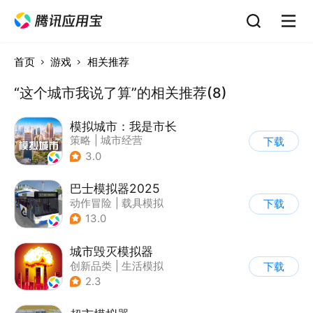
首页
游戏
相关推荐
“这个城市我说了算”的相关推荐(8)
模拟城市：我是市长
策略
|
城市经营
下载
|
模拟城市
|
开放世界
3.0
巴士模拟器2025
动作冒险
|
载具模拟
下载
|
汽车
|
写实
13.0
城市毁灭模拟器
创新品类
|
生活模拟
下载
|
解压
|
开放世界
2.3