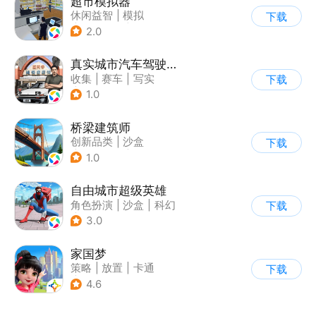
超市模拟器
休闲益智
|
模拟
下载
|
文字游戏
|
经营
2.0
真实城市汽车驾驶3D
收集
|
赛车
|
写实
下载
|
竞速
1.0
桥梁建筑师
创新品类
|
沙盒
下载
|
学习教育
|
卡通
1.0
自由城市超级英雄
角色扮演
|
沙盒
|
科幻
下载
|
开放世界
3.0
家国梦
策略
|
放置
|
卡通
下载
|
腾讯
4.6