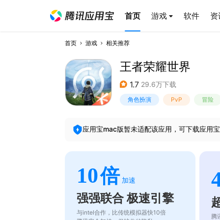
首页
游戏
软件
资
首页
游戏
相关推荐
王者荣耀世界
1.7
29.6万下载
角色扮演
PvP
冒险
应用宝mac版暂未适配该应用，可下载应用宝
10
倍
加速
强强联合 极速引擎
与intel合作，比传统模拟器快10倍
腾