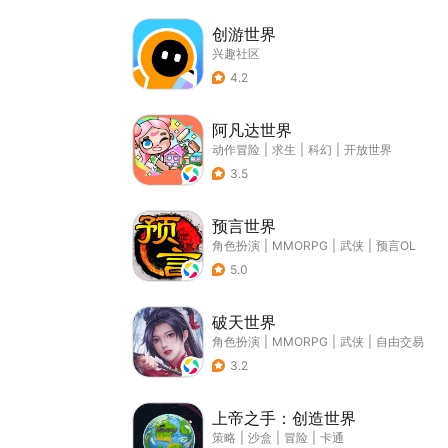
创游世界
兴趣社区
4.2
阿凡达世界
动作冒险
|
求生
|
科幻
|
开放世界
3.5
预言世界
角色扮演
|
MMORPG
|
武侠
|
预言OL
5.0
破天世界
角色扮演
|
MMORPG
|
武侠
|
自由交易
3.2
上帝之手：创造世界
策略
|
沙盒
|
冒险
|
卡通