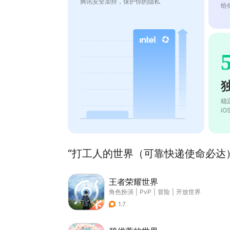
腾讯安全加持，保护你的隐私
给
稳
i
“打工人的世界（可靠快递使命必达）
王者荣耀世界
角色扮演
|
PvP
|
冒险
|
开放世界
1.7