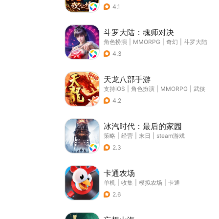
4.1
斗罗大陆：魂师对决
角色扮演
|
MMORPG
|
奇幻
|
斗罗大陆
4.3
天龙八部手游
支持iOS
|
角色扮演
|
MMORPG
|
武侠
4.2
冰汽时代：最后的家园
策略
|
经营
|
末日
|
steam游戏
2.3
卡通农场
单机
|
收集
|
模拟农场
|
卡通
2.6