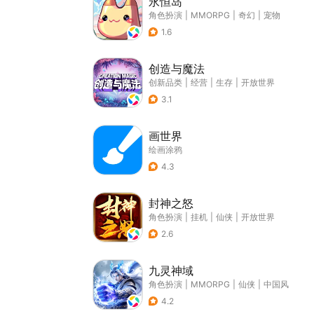
永恒岛
角色扮演
|
MMORPG
|
奇幻
|
宠物
1.6
创造与魔法
创新品类
|
经营
|
生存
|
开放世界
3.1
画世界
绘画涂鸦
4.3
封神之怒
角色扮演
|
挂机
|
仙侠
|
开放世界
2.6
九灵神域
角色扮演
|
MMORPG
|
仙侠
|
中国风
4.2