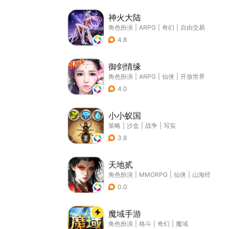
神火大陆
角色扮演
|
ARPG
|
奇幻
|
自由交易
4.8
御剑情缘
角色扮演
|
ARPG
|
仙侠
|
开放世界
4.0
小小蚁国
策略
|
沙盒
|
战争
|
写实
3.8
天地贰
角色扮演
|
MMORPG
|
仙侠
|
山海经
0.0
魔域手游
角色扮演
|
格斗
|
奇幻
|
魔域