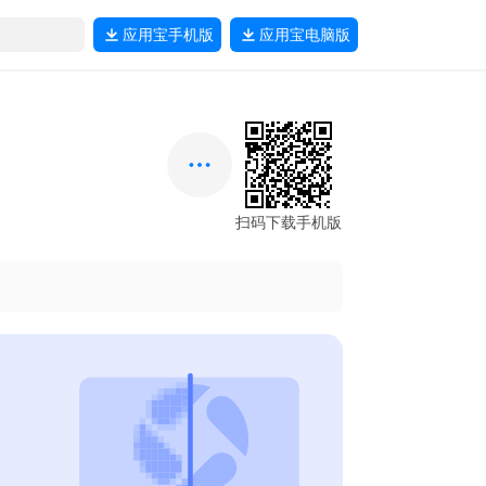
应用宝
手机版
应用宝
电脑版
扫码下载手机版