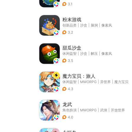
3.1
粉末游戏
创新品类
|
沙盒
|
脑洞
|
像素风
3.2
甜瓜沙盒
休闲益智
|
沙盒
|
解压
|
像素风
3.5
魔力宝贝：旅人
休闲益智
|
MMORPG
|
异世界
|
魔力宝贝
4.3
龙武
角色扮演
|
MMORPG
|
武侠
|
开放世界
4.0