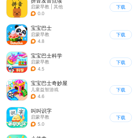
拼音发音点读
启蒙早教
|
其他
下载
0.0
宝宝巴士
启蒙早教
下载
|
儿童益智游戏
4.8
宝宝巴士科学
启蒙早教
下载
4.5
宝宝巴士奇妙屋
儿童益智游戏
下载
|
启蒙早教
|
数学数独
4.6
|
Q版
叫叫识字
启蒙早教
下载
5.0