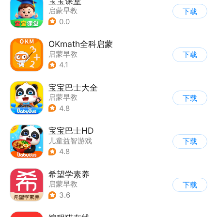
宝宝课堂
启蒙早教
下载
0.0
OKmath全科启蒙
启蒙早教
下载
4.1
宝宝巴士大全
启蒙早教
下载
|
儿童益智游戏
4.8
宝宝巴士HD
儿童益智游戏
下载
|
启蒙早教
4.8
希望学素养
启蒙早教
下载
3.6