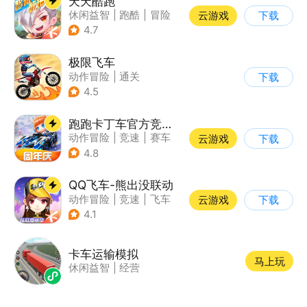
天天酷跑
休闲益智
|
跑酷
|
冒险
云游戏
下载
|
萌系
4.7
极限飞车
动作冒险
|
通关
下载
|
摩托车
|
横版过关
4.5
跑跑卡丁车官方竞速版
动作冒险
|
竞速
|
赛车
云游戏
下载
|
跑跑卡丁车
4.8
QQ飞车-熊出没联动
动作冒险
|
竞速
|
飞车
云游戏
下载
|
漂移
4.1
卡车运输模拟
马上玩
休闲益智
|
经营