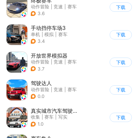
终极赛车
动作冒险
|
竞速
|
赛车
下载
3.6
手动挡停车场3
单机
|
模拟
|
赛车
下载
|
开放世界
3.4
开放世界模拟器
动作冒险
|
竞速
|
赛车
下载
|
开放世界
3.7
驾驶达人
动作冒险
|
竞速
|
赛车
下载
|
漂移
0.0
真实城市汽车驾驶3D
收集
|
赛车
|
写实
下载
|
竞速
1.0