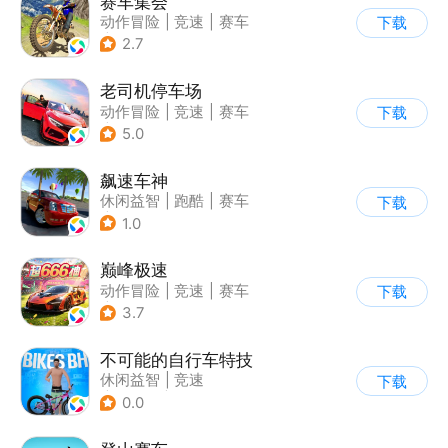
赛车集会
动作冒险
|
竞速
|
赛车
下载
|
写实
2.7
老司机停车场
动作冒险
|
竞速
|
赛车
下载
|
写实
5.0
飙速车神
休闲益智
|
跑酷
|
赛车
下载
|
漂移
1.0
巅峰极速
动作冒险
|
竞速
|
赛车
下载
|
漂移
3.7
不可能的自行车特技
休闲益智
|
竞速
下载
|
自行车
|
写实
0.0