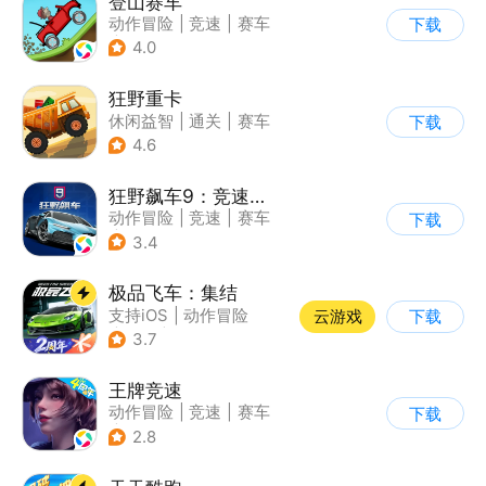
登山赛车
动作冒险
|
竞速
|
赛车
下载
|
卡通
4.0
狂野重卡
休闲益智
|
通关
|
赛车
下载
4.6
狂野飙车9：竞速传奇
动作冒险
|
竞速
|
赛车
下载
|
狂野飙车
3.4
极品飞车：集结
支持iOS
|
动作冒险
云游戏
下载
|
竞速
|
赛车
3.7
王牌竞速
动作冒险
|
竞速
|
赛车
下载
|
漂移
2.8