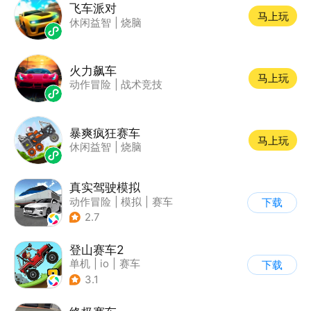
飞车派对
马上玩
休闲益智
|
烧脑
火力飙车
马上玩
动作冒险
|
战术竞技
暴爽疯狂赛车
马上玩
休闲益智
|
烧脑
真实驾驶模拟
动作冒险
|
模拟
|
赛车
下载
|
漂移
2.7
登山赛车2
单机
|
io
|
赛车
下载
|
欧美风
3.1