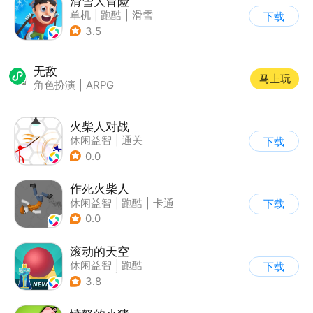
滑雪大冒险
单机
|
跑酷
|
滑雪
下载
|
游道易
3.5
无敌
马上玩
角色扮演
|
ARPG
火柴人对战
休闲益智
|
通关
下载
|
火柴人
0.0
作死火柴人
休闲益智
|
跑酷
|
卡通
下载
|
62游戏
0.0
滚动的天空
休闲益智
|
跑酷
下载
|
女性向
|
卡通
3.8