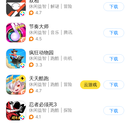
双相
休闲益智
|
解谜
|
冒险
下载
|
公益
4.7
节奏大师
休闲益智
|
音乐
|
腾讯
下载
4.5
疯狂动物园
休闲益智
|
跑酷
|
街机
下载
|
像素风
3.3
天天酷跑
休闲益智
|
跑酷
|
冒险
云游戏
下载
|
萌系
4.7
忍者必须死3
休闲益智
|
跑酷
|
探险
下载
|
和风
4.1