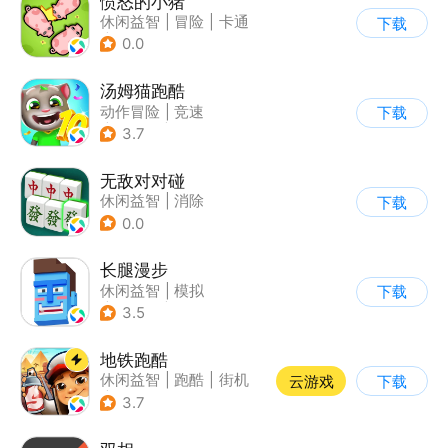
愤怒的小猪
休闲益智
|
冒险
|
卡通
下载
|
Q版
0.0
汤姆猫跑酷
动作冒险
|
竞速
下载
|
汤姆猫
|
卡通
3.7
无敌对对碰
休闲益智
|
消除
下载
0.0
长腿漫步
休闲益智
|
模拟
下载
|
像素风
|
游道易
3.5
地铁跑酷
休闲益智
|
跑酷
|
街机
云游戏
下载
|
创梦天地
3.7