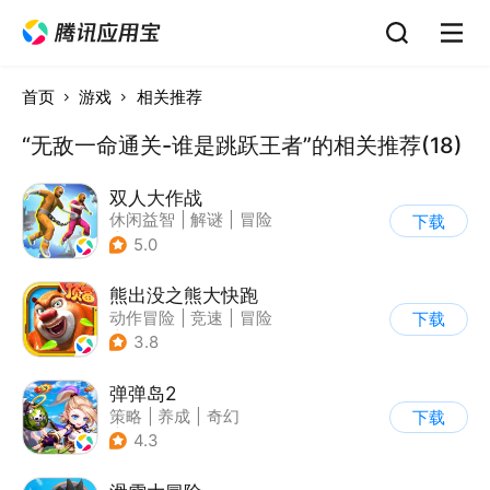
首页
游戏
相关推荐
“无敌一命通关-谁是跳跃王者”的相关推荐(18)
双人大作战
休闲益智
|
解谜
|
冒险
下载
|
派对游戏
5.0
熊出没之熊大快跑
动作冒险
|
竞速
|
冒险
下载
|
熊出没
3.8
弹弹岛2
策略
|
养成
|
奇幻
下载
|
Q版
4.3