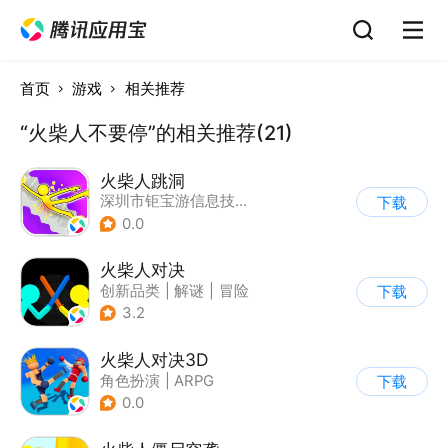
首页
游戏
相关推荐
“火柴人不要停”的相关推荐(21)
火柴人跳洞
深圳市钜宝游信息技术有限公司
下载
0.0
火柴人对决
创新品类
|
解谜
|
冒险
下载
|
挑战破纪录
3.2
火柴人对决3D
角色扮演
|
ARPG
下载
|
冒险
|
挑战破纪录
0.0