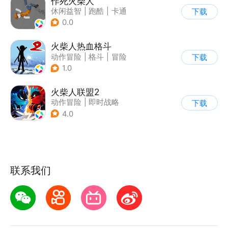
作死火柴人
休闲益智
|
跑酷
|
卡通
下载
|
62游戏
0.0
火柴人热血格斗
动作冒险
|
格斗
|
冒险
下载
|
火柴人
1.0
火柴人联盟2
动作冒险
|
即时战略
下载
|
冒险
|
横版过关
4.0
联系我们