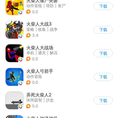
火柴人僵尸突袭
动作冒险
|
塔防
|
丧尸
下载
|
挑战破纪录
0.0
火柴人大战3
策略
|
收集
|
战争
下载
|
火柴人
3.4
火柴人大战场
单机
|
通关
|
解压
下载
|
火柴人
0.0
火柴人弓箭手
动作冒险
下载
|
第三人称射击
0.0
|
火柴人
|
休闲益智
弄死火柴人2
休闲益智
|
沙盒
下载
5.0