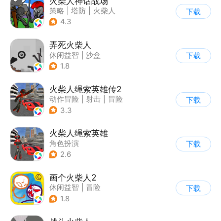
火柴人神话战场
策略
|
塔防
|
火柴人
下载
|
休闲益智
4.3
弄死火柴人
休闲益智
|
沙盒
下载
|
火柴人
1.8
火柴人绳索英雄传2
动作冒险
|
射击
|
冒险
下载
|
开放世界
3.3
火柴人绳索英雄
角色扮演
下载
|
第三人称射击
2.6
|
火柴人
|
动作冒险
画个火柴人2
休闲益智
|
冒险
下载
|
火柴人
|
单机
1.8