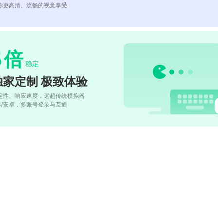
你更高清、流畅的视觉享受
5
倍
稳定
独家定制 极致体验
定性、响应速度，远超传统模拟器
OS/安卓，多账号登录与互通