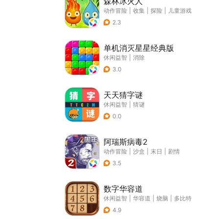
森林冰火人
动作冒险
|
收集
|
探险
|
儿童游戏
2.3
单机消灭星星经典版
休闲益智
|
消除
3.0
天天猜字谜
休闲益智
|
猜谜
0.0
阿瑞斯病毒2
动作冒险
|
沙盒
|
末日
|
剧情
3.5
数字华容道
休闲益智
|
华容道
|
烧脑
|
多比特
4.9