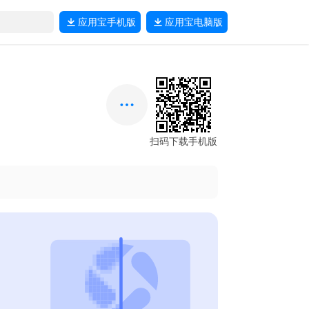
应用宝
手机版
应用宝
电脑版
扫码下载手机版