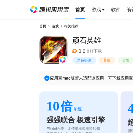
首页
游戏
软件
资
首页
游戏
相关推荐
顽石英雄
0.0
811下载
角色扮演
养成
冒险
应用宝mac版暂未适配该应用，可下载应用宝
10
倍
加速
强强联合 极速引擎
与intel合作，比传统模拟器快10倍
腾