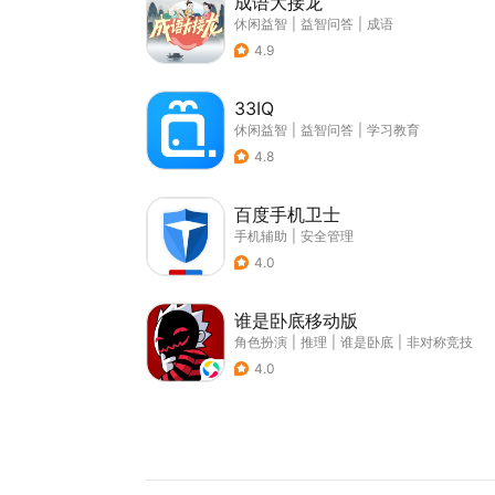
成语大接龙
休闲益智
|
益智问答
|
成语
4.9
33IQ
休闲益智
|
益智问答
|
学习教育
4.8
百度手机卫士
手机辅助
|
安全管理
4.0
谁是卧底移动版
角色扮演
|
推理
|
谁是卧底
|
非对称竞技
4.0