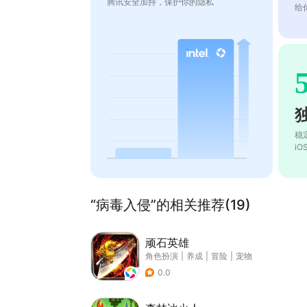
腾讯安全加持，保护你的隐私
给
稳
i
“病毒入侵”的相关推荐(19)
顽石英雄
角色扮演
|
养成
|
冒险
|
宠物
0.0