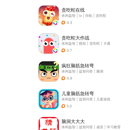
贪吃蛇在线
休闲益智
|
io
|
街机
|
贪吃蛇
4.3
贪吃蛇大作战
休闲益智
|
模拟
|
贪吃蛇
|
卡通
3.7
疯狂脑筋急转弯
休闲益智
|
益智问答
|
脑洞
4.9
儿童脑筋急转弯
休闲益智
|
益智问答
|
儿童游戏
5.0
脑洞大大大
休闲益智
|
益智问答
|
成语
|
学习教育