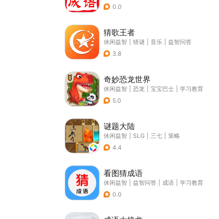
0.0
猜歌王者
休闲益智
|
猜谜
|
音乐
|
益智问答
3.8
奇妙恐龙世界
休闲益智
|
恐龙
|
宝宝巴士
|
学习教育
5.0
谜题大陆
休闲益智
|
SLG
|
三七
|
策略
4.4
看图猜成语
休闲益智
|
益智问答
|
成语
|
学习教育
0.0