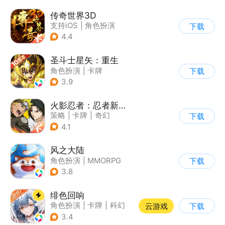
传奇世界3D
支持iOS
|
角色扮演
下载
|
ARPG
|
传奇
4.4
圣斗士星矢：重生
角色扮演
|
卡牌
下载
|
动漫改编
3.9
|
圣斗士星矢
火影忍者：忍者新世代
策略
|
卡牌
|
奇幻
下载
|
火影
4.1
风之大陆
角色扮演
|
MMORPG
下载
|
异世界
3.8
|
中世纪剑与魔法
绯色回响
角色扮演
|
卡牌
|
科幻
云游戏
下载
|
美少女
3.4