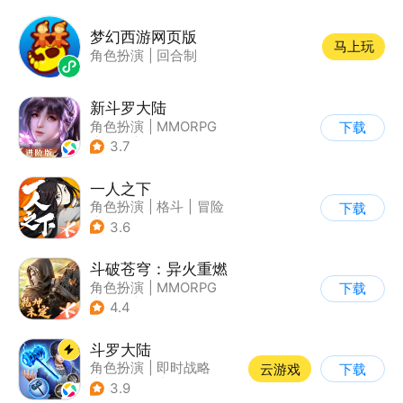
梦幻西游网页版
马上玩
角色扮演
|
回合制
新斗罗大陆
角色扮演
|
MMORPG
下载
|
奇幻
|
斗罗大陆
3.7
一人之下
角色扮演
|
格斗
|
冒险
下载
|
一人之下
3.6
斗破苍穹：异火重燃
角色扮演
|
MMORPG
下载
|
奇幻
|
斗破苍穹
4.4
斗罗大陆
角色扮演
|
即时战略
云游戏
下载
|
小说改编
|
斗罗大陆
3.9