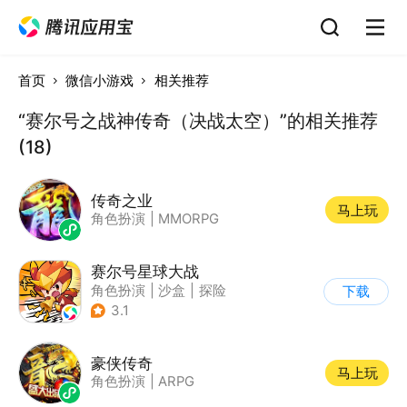
首页
微信小游戏
相关推荐
“赛尔号之战神传奇（决战太空）”的相关推荐
(18)
传奇之业
马上玩
角色扮演
|
MMORPG
赛尔号星球大战
角色扮演
|
沙盒
|
探险
下载
|
赛尔号
3.1
豪侠传奇
马上玩
角色扮演
|
ARPG