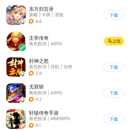
东方归言录
策略
|
卡牌
|
冒险
下载
|
东方Project
4.6
主宰传奇
马上玩
角色扮演
|
ARPG
封神之怒
角色扮演
|
挂机
|
仙侠
下载
|
开放世界
2.6
无双斩
角色扮演
|
ARPG
下载
|
传奇
|
千人同屏
4.2
轩辕传奇手游
角色扮演
|
MMORPG
下载
|
神话
|
山海经
4.1