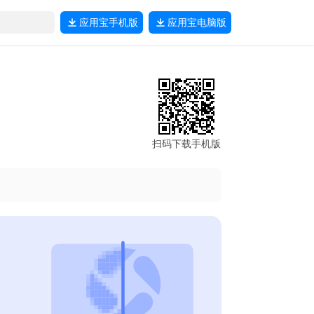
应用宝
手机版
应用宝
电脑版
扫码下载手机版