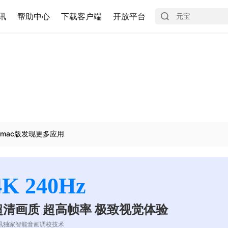
讯
帮助中心
下载客户端
开放平台
mac版发现更多应用
4K 240Hz
超清画质 超高帧率 极致视觉体验
讯独家智能音画调校技术