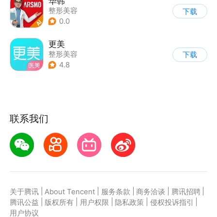
华韩
整形美容
下载
0.0
更美
整形美容
下载
4.8
联系我们
|
|
|
|
|
关于腾讯
About Tencent
服务条款
商务洽谈
腾讯招聘
|
|
|
|
|
腾讯公益
版权所有
用户权限
隐私政策
侵权投诉指引
用户协议