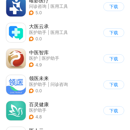
曜影医疗
问诊咨询
|
医用工具
下载
|
医护助手
5.0
大医云承
医护助手
|
医用工具
下载
0.0
中医智库
医护
|
医护助手
下载
4.9
领医未来
医护助手
|
问诊咨询
下载
0.0
百灵健康
医护助手
下载
4.8