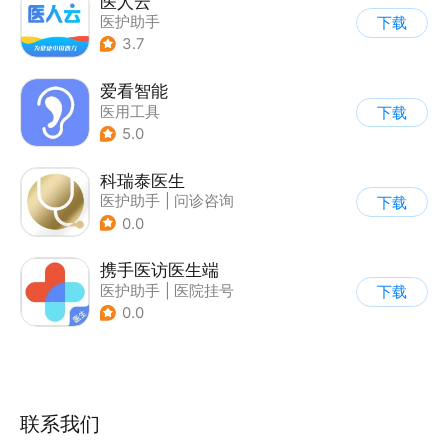
医人云
医护助手
下载
3.7
爱看智能
医用工具
下载
5.0
科瑞泰医生
医护助手
|
问诊咨询
下载
0.0
携手医访医生端
医护助手
|
医院挂号
下载
|
问诊咨询
0.0
联系我们