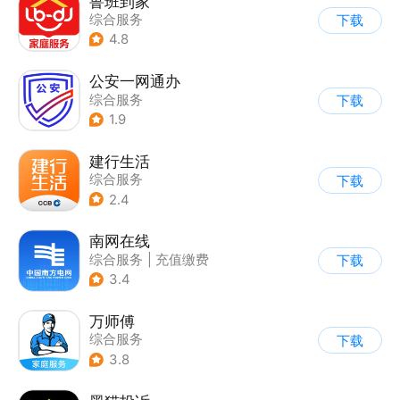
鲁班到家
综合服务
下载
4.8
公安一网通办
综合服务
下载
|
业务咨询办理
1.9
|
政企业务
建行生活
综合服务
下载
2.4
南网在线
综合服务
|
充值缴费
下载
3.4
万师傅
综合服务
下载
3.8