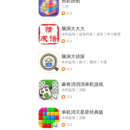
色彩拼图
三消
0.0
脑洞大大大
休闲益智
|
益智问答
|
成语
|
学习教育
0.0
脑洞大侦探
休闲益智
|
眼力
|
脑洞
|
卡通
4.0
麻将消消消单机游戏
休闲益智
|
消除
3.5
单机消灭星星经典版
休闲益智
|
消除
3.0