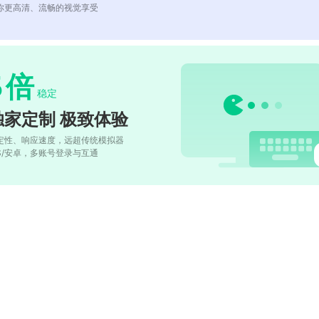
你更高清、流畅的视觉享受
5
倍
稳定
独家定制 极致体验
定性、响应速度，远超传统模拟器
OS/安卓，多账号登录与互通