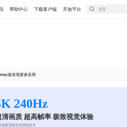
讯
帮助中心
下载客户端
开放平台
mac版发现更多应用
4K 240Hz
超清画质 超高帧率 极致视觉体验
讯独家智能音画调校技术