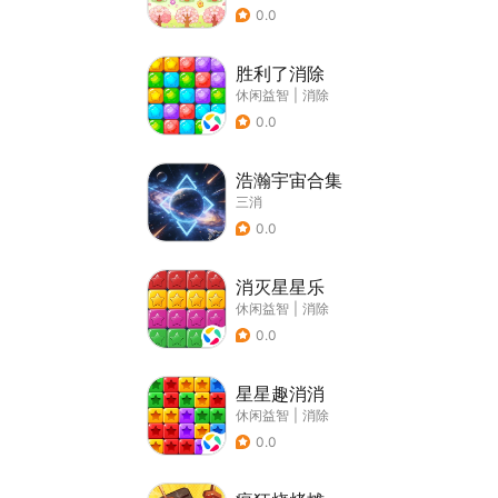
0.0
胜利了消除
休闲益智
|
消除
0.0
浩瀚宇宙合集
三消
0.0
消灭星星乐
休闲益智
|
消除
0.0
星星趣消消
休闲益智
|
消除
0.0