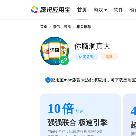
首页
游戏
软件
资
首页
微信小游戏
相关推荐
你脑洞真大
休闲益智
消除
应用宝mac版暂未适配该应用，可下载应用宝
10
倍
加速
强强联合 极速引擎
与intel合作，比传统模拟器快10倍
腾