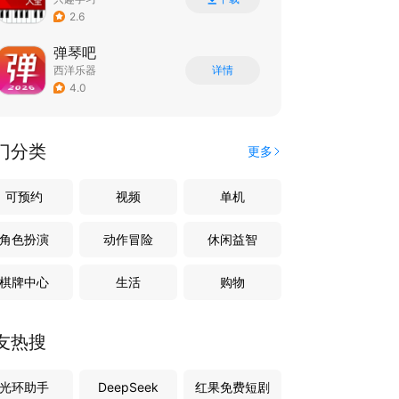
2.6
弹琴吧
西洋乐器
详情
4.0
门分类
更多
可预约
视频
单机
角色扮演
动作冒险
休闲益智
棋牌中心
生活
购物
友热搜
光环助手
DeepSeek
红果免费短剧