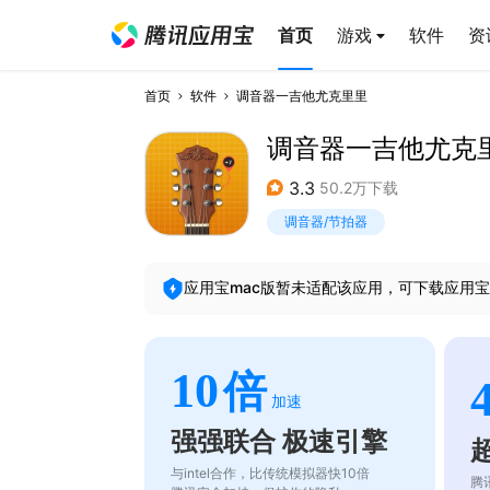
首页
游戏
软件
资
首页
软件
调音器一吉他尤克里里
调音器一吉他尤克
3.3
50.2万下载
调音器/节拍器
应用宝mac版暂未适配该应用，可下载应用宝
10
倍
加速
强强联合 极速引擎
与intel合作，比传统模拟器快10倍
腾