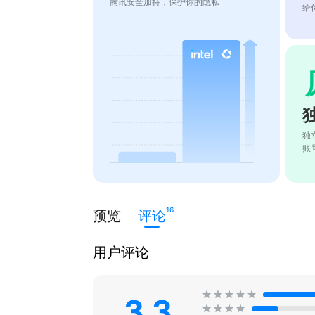
腾讯安全加持，保护你的隐私
给
独
账
16
预览
评论
用户评论
3.3