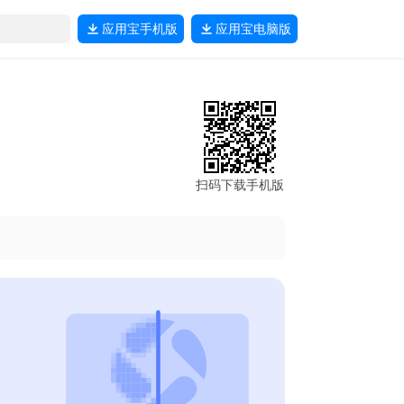
应用宝
手机版
应用宝
电脑版
扫码下载手机版