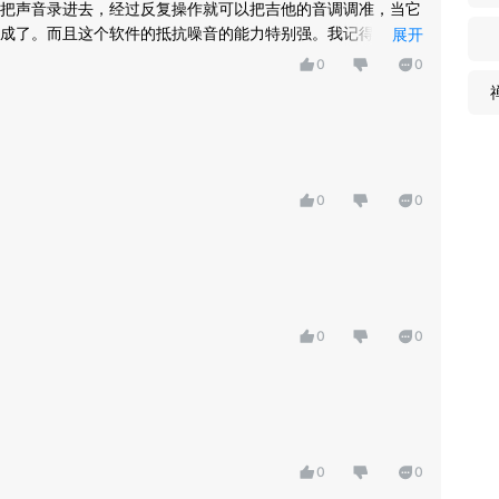
把声音录进去，经过反复操作就可以把吉他的音调调准，当它
成了。而且这个软件的抵抗噪音的能力特别强。我记得有一次
展开
任何问题，在各种环境下都能打开使用。
0
0
0
0
0
0
0
0