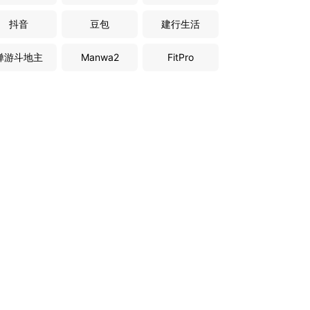
抖音
豆包
建行生活
禅游斗地主
Manwa2
FitPro