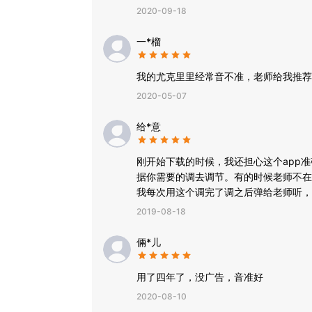
2020-09-18
一*榴
我的尤克里里经常音不准，老师给我推荐
2020-05-07
给*意
刚开始下载的时候，我还担心这个app
据你需要的调去调节。有的时候老师不在
我每次用这个调完了调之后弹给老师听，
前调音也很方便。
2019-08-18
倆*儿
用了四年了，没广告，音准好
2020-08-10