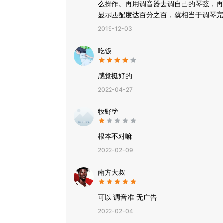
么操作。再用调音器去调自己的琴弦，再
显示匹配度达百分之百，就相当于调琴完
在一个很吵闹的舞台后台调弦都没有出现
2019-12-03
吃饭
感觉挺好的
2022-04-27
牧野🌴
根本不对嘛
2022-02-09
南方大叔
可以 调音准 无广告
2022-02-04