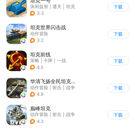
坦克一号
休闲益智
|
通关
|
坦克
下载
3.3
坦克世界闪击战
动作冒险
下载
|
第三人称射击
|
二战
3.2
|
战术竞技
坦克前线
策略
|
卡牌
|
一战
下载
|
战术竞技
4.5
华清飞扬全民坦克联盟游戏软件v1.0
动作冒险
|
射击
|
战争
下载
|
战术竞技
4.9
巅峰坦克
动作冒险
|
射击
|
战争
下载
|
战术竞技
4.3