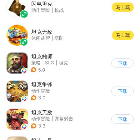
闪电坦克
马上玩
动作冒险
|
枪战
坦克无敌
马上玩
休闲益智
|
塔防
坦克雄师
策略
|
SLG
|
坦克
下载
|
战争
5.0
坦克争锋
动作冒险
下载
|
第三人称射击
|
二战
3.0
|
战术竞技
坦克无敌
动作冒险
|
弹幕射击
下载
|
坦克
|
卡通
3.3