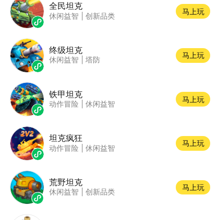
全民坦克
马上玩
休闲益智
|
创新品类
终级坦克
马上玩
休闲益智
|
塔防
铁甲坦克
马上玩
动作冒险
|
休闲益智
坦克疯狂
马上玩
动作冒险
|
休闲益智
荒野坦克
马上玩
休闲益智
|
创新品类