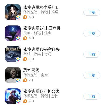
密室逃脱求生系列1极地冒险
休闲益智
|
解谜
|
推理
下载
|
密室逃脱
4.8
密室逃脱24末日危机
策略
|
解谜
|
逃生
下载
|
密室逃脱
4.9
密室逃脱13秘密任务
单机
|
收集
|
奇幻
下载
|
密室逃脱
4.3
恐怖奶奶
休闲益智
|
密室
下载
|
恐怖奶奶
|
单机
2.1
密室逃脱17守护公寓
休闲益智
|
解谜
|
恐怖
下载
|
密室逃脱
4.9