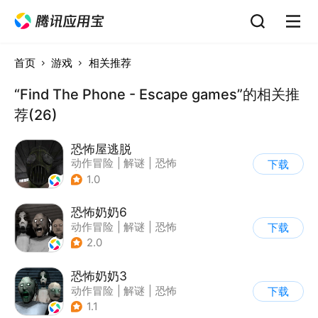
首页
游戏
相关推荐
“Find The Phone - Escape games”的相关推
荐(26)
恐怖屋逃脱
动作冒险
|
解谜
|
恐怖
下载
|
暗黑
1.0
恐怖奶奶6
动作冒险
|
解谜
|
恐怖
下载
|
恐怖奶奶
2.0
恐怖奶奶3
动作冒险
|
解谜
|
恐怖
下载
|
恐怖奶奶
1.1