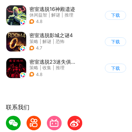
密室逃脱16神殿遗迹
休闲益智
|
解谜
|
推理
下载
|
密室逃脱
4.8
密室逃脱影城之谜4
策略
|
解谜
|
恐怖
下载
|
密室逃脱
4.7
密室逃脱23迷失俱乐部
策略
|
收集
|
推理
下载
|
密室逃脱
4.8
联系我们