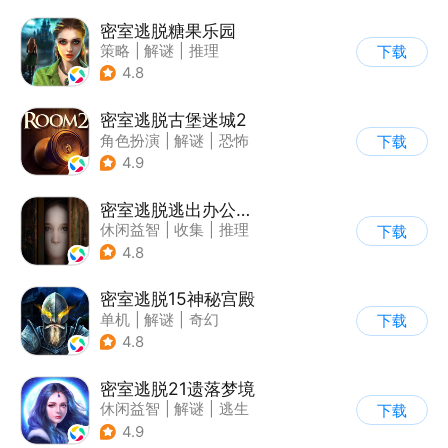
密室逃脱糖果乐园
策略
|
解谜
|
推理
下载
|
密室逃脱
4.8
密室逃脱古堡迷城2
角色扮演
|
解谜
|
恐怖
下载
|
密室逃脱
4.9
密室逃脱逃出办公室3
休闲益智
|
收集
|
推理
下载
|
密室逃脱
4.8
密室逃脱15神秘宫殿
单机
|
解谜
|
奇幻
下载
|
密室逃脱
4.8
密室逃脱21遗落梦境
休闲益智
|
解谜
|
逃生
下载
|
密室逃脱
4.9