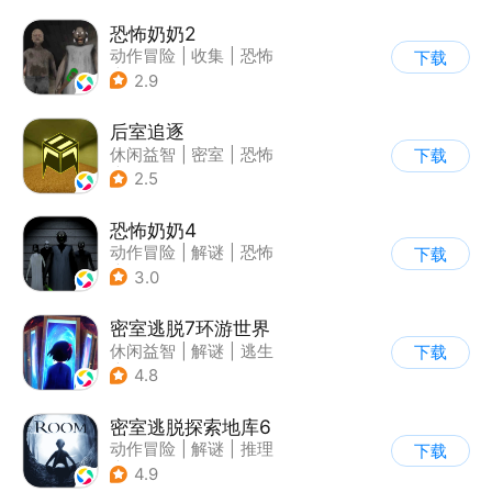
恐怖奶奶2
动作冒险
|
收集
|
恐怖
下载
|
恐怖奶奶
2.9
后室追逐
休闲益智
|
密室
|
恐怖
下载
|
卡通
2.5
恐怖奶奶4
动作冒险
|
解谜
|
恐怖
下载
|
恐怖奶奶
3.0
密室逃脱7环游世界
休闲益智
|
解谜
|
逃生
下载
|
密室逃脱
4.8
密室逃脱探索地库6
动作冒险
|
解谜
|
推理
下载
|
欧美风
4.9