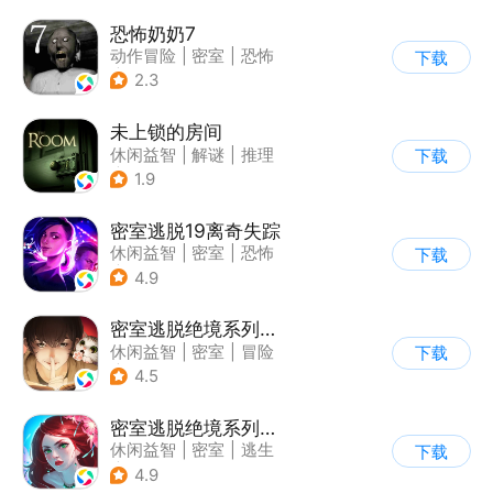
恐怖奶奶7
动作冒险
|
密室
|
恐怖
下载
|
恐怖奶奶
2.3
未上锁的房间
休闲益智
|
解谜
|
推理
下载
|
端游移植
1.9
密室逃脱19离奇失踪
休闲益智
|
密室
|
恐怖
下载
|
密室逃脱
4.9
密室逃脱绝境系列3画仙奇缘
休闲益智
|
密室
|
冒险
下载
|
密室逃脱
4.5
密室逃脱绝境系列4迷失森林
休闲益智
|
密室
|
逃生
下载
|
密室逃脱
4.9