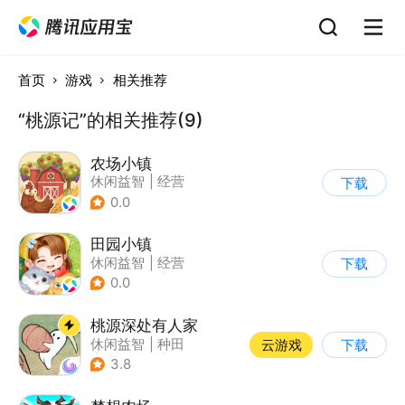
首页
游戏
相关推荐
“桃源记”的相关推荐(9)
农场小镇
休闲益智
|
经营
下载
|
田园生活
|
清新
0.0
田园小镇
休闲益智
|
经营
下载
|
田园生活
|
剧情
0.0
桃源深处有人家
休闲益智
|
种田
云游戏
下载
|
田园生活
|
治愈
3.8