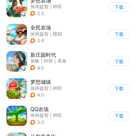
梦想农场
休闲益智
|
种田
下载
|
田园生活
|
卡通
3.5
全民农场
休闲益智
|
模拟
下载
|
田园生活
|
卡通
3.6
新庄园时代
策略
|
经营
|
美食
下载
|
自由交易
4.0
梦想城镇
休闲益智
|
种田
下载
|
田园生活
|
中国风
4.0
QQ农场
休闲益智
|
种田
下载
|
田园生活
|
卡通
3.0