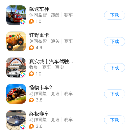
飙速车神
休闲益智
|
跑酷
|
赛车
下载
|
漂移
1.0
狂野重卡
休闲益智
|
通关
|
赛车
下载
4.6
真实城市汽车驾驶3D
收集
|
赛车
|
写实
下载
|
竞速
1.0
怪物卡车2
动作冒险
|
竞速
|
赛车
下载
|
卡通
3.8
终极赛车
动作冒险
|
竞速
|
赛车
下载
3.6