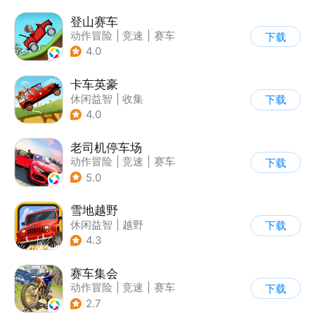
登山赛车
动作冒险
|
竞速
|
赛车
下载
|
卡通
4.0
卡车英豪
休闲益智
|
收集
下载
4.0
老司机停车场
动作冒险
|
竞速
|
赛车
下载
|
写实
5.0
雪地越野
休闲益智
|
越野
下载
|
横版过关
4.3
赛车集会
动作冒险
|
竞速
|
赛车
下载
|
写实
2.7