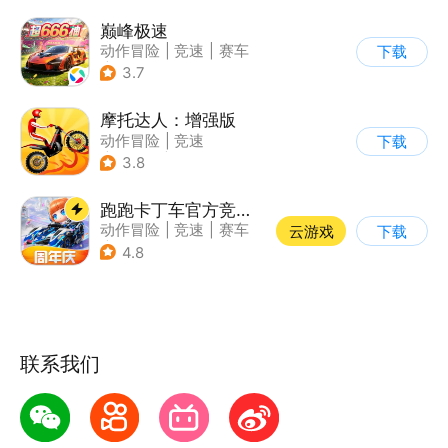
巅峰极速
动作冒险
|
竞速
|
赛车
下载
|
漂移
3.7
摩托达人：增强版
动作冒险
|
竞速
下载
|
摩托车
|
卡通
3.8
跑跑卡丁车官方竞速版
动作冒险
|
竞速
|
赛车
云游戏
下载
|
跑跑卡丁车
4.8
联系我们