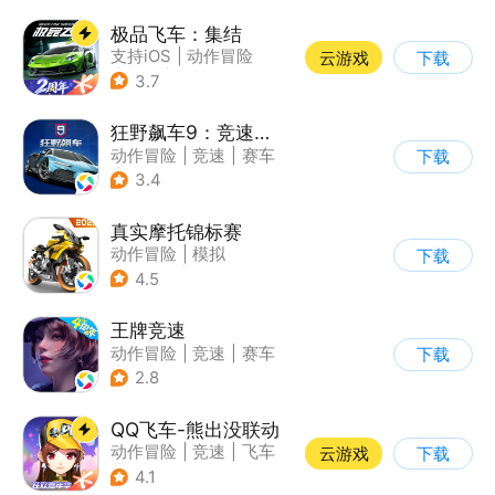
极品飞车：集结
支持iOS
|
动作冒险
云游戏
下载
|
竞速
|
赛车
3.7
狂野飙车9：竞速传奇
动作冒险
|
竞速
|
赛车
下载
|
狂野飙车
3.4
真实摩托锦标赛
动作冒险
|
模拟
下载
|
摩托车
|
写实
4.5
王牌竞速
动作冒险
|
竞速
|
赛车
下载
|
漂移
2.8
QQ飞车-熊出没联动
动作冒险
|
竞速
|
飞车
云游戏
下载
|
漂移
4.1