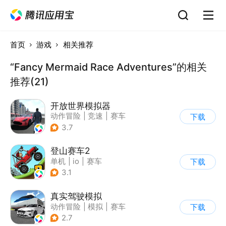
首页
游戏
相关推荐
“Fancy Mermaid Race Adventures”的相关
推荐(21)
开放世界模拟器
动作冒险
|
竞速
|
赛车
下载
|
开放世界
3.7
登山赛车2
单机
|
io
|
赛车
下载
|
欧美风
3.1
真实驾驶模拟
动作冒险
|
模拟
|
赛车
下载
|
漂移
2.7