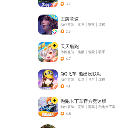
3.7
王牌竞速
动作冒险
|
竞速
|
赛车
|
漂移
2.8
天天酷跑
休闲益智
|
跑酷
|
冒险
|
萌系
4.7
QQ飞车-熊出没联动
动作冒险
|
竞速
|
飞车
|
漂移
4.1
跑跑卡丁车官方竞速版
动作冒险
|
竞速
|
赛车
|
跑跑卡丁车
4.8