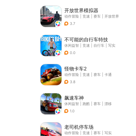
开放世界模拟器
动作冒险
|
竞速
|
赛车
|
开放世界
3.7
不可能的自行车特技
休闲益智
|
竞速
|
自行车
|
写实
0.0
怪物卡车2
动作冒险
|
竞速
|
赛车
|
卡通
3.8
飙速车神
休闲益智
|
跑酷
|
赛车
|
漂移
1.0
老司机停车场
动作冒险
|
竞速
|
赛车
|
写实