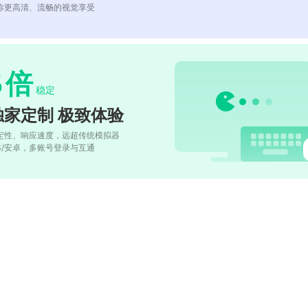
你更高清、流畅的视觉享受
5
倍
稳定
独家定制 极致体验
定性、响应速度，远超传统模拟器
OS/安卓，多账号登录与互通