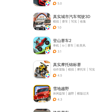
5.0
真实城市汽车驾驶3D
模拟
|
赛车
|
写实
|
收集
1.0
登山赛车2
单机
|
io
|
赛车
|
欧美风
3.1
真实摩托锦标赛
动作冒险
|
模拟
|
摩托车
|
写实
4.5
雪地越野
休闲益智
|
越野
|
横版过关
4.3