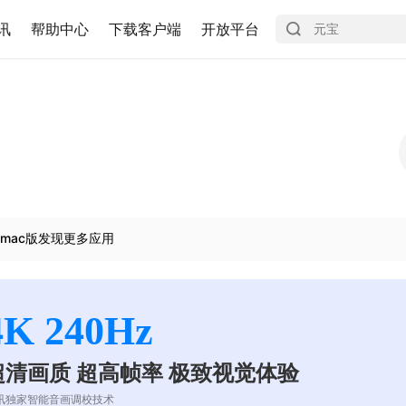
讯
帮助中心
下载客户端
开放平台
mac版发现更多应用
4K 240Hz
超清画质 超高帧率 极致视觉体验
讯独家智能音画调校技术