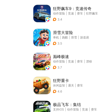
狂野飙车9：竞速传奇
动作冒险
|
竞速
|
赛车
|
狂野飙车
3.4
滑雪大冒险
单机
|
跑酷
|
滑雪
|
游道易
3.5
巅峰极速
动作冒险
|
竞速
|
赛车
|
漂移
3.7
狂野重卡
休闲益智
|
通关
|
赛车
4.6
极品飞车：集结
支持iOS
|
动作冒险
|
竞速
|
赛车