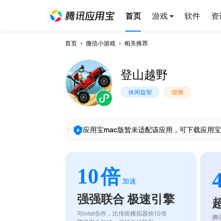
首页
游戏
软件
资
首页
微信小游戏
相关推荐
登山越野
休闲益智
烧脑
应用宝mac版暂未适配该应用，可下载应用宝
10
倍
加速
强强联合 极速引擎
与intel合作，比传统模拟器快10倍
腾