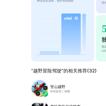
腾讯安全加持，保护你的隐私
给
稳
i
“越野冒险驾驶”的相关推荐(32)
登山越野
休闲益智
|
烧脑