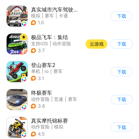
真实城市汽车驾驶3D
模拟
|
赛车
|
卡通
下载
|
竞速
1.0
极品飞车：集结
支持iOS
|
动作冒险
云游戏
下载
|
竞速
|
赛车
3.7
登山赛车2
单机
|
io
|
赛车
下载
|
欧美风
3.1
终极赛车
动作冒险
|
竞速
|
赛车
下载
3.6
真实摩托锦标赛
动作冒险
|
模拟
下载
|
摩托车
|
写实
4.5