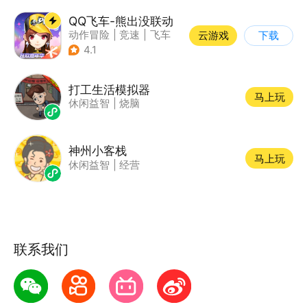
QQ飞车-熊出没联动
动作冒险
|
竞速
|
飞车
云游戏
下载
|
漂移
4.1
打工生活模拟器
马上玩
休闲益智
|
烧脑
神州小客栈
马上玩
休闲益智
|
经营
联系我们