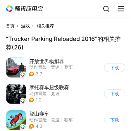
首页
游戏
相关推荐
“Trucker Parking Reloaded 2016”的相关推
荐(26)
开放世界模拟器
动作冒险
|
竞速
|
赛车
下载
|
开放世界
3.7
摩托赛车超级联赛
动作冒险
|
竞速
下载
|
摩托车
|
挑战赛
1.0
登山赛车
动作冒险
|
竞速
|
赛车
下载
|
卡通
4.0