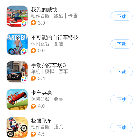
我跑的贼快
动作冒险
|
跑酷
|
卡通
下载
3.0
不可能的自行车特技
休闲益智
|
竞速
下载
|
自行车
|
写实
0.0
手动挡停车场3
单机
|
模拟
|
赛车
下载
|
开放世界
3.4
卡车英豪
休闲益智
|
收集
下载
4.0
极限飞车
动作冒险
|
通关
下载
|
摩托车
|
横版过关
4.5