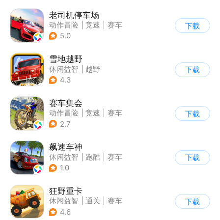
老司机停车场
动作冒险
|
竞速
|
赛车
下载
|
写实
5.0
雪地越野
休闲益智
|
越野
下载
|
横版过关
4.3
赛车集会
动作冒险
|
竞速
|
赛车
下载
|
写实
2.7
飙速车神
休闲益智
|
跑酷
|
赛车
下载
|
漂移
1.0
狂野重卡
休闲益智
|
通关
|
赛车
下载
4.6