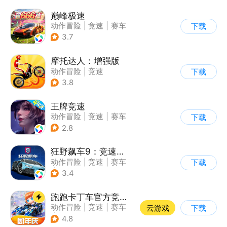
巅峰极速
动作冒险
|
竞速
|
赛车
下载
|
漂移
3.7
摩托达人：增强版
动作冒险
|
竞速
下载
|
摩托车
|
卡通
3.8
王牌竞速
动作冒险
|
竞速
|
赛车
下载
|
漂移
2.8
狂野飙车9：竞速传奇
动作冒险
|
竞速
|
赛车
下载
|
狂野飙车
3.4
跑跑卡丁车官方竞速版
动作冒险
|
竞速
|
赛车
云游戏
下载
|
跑跑卡丁车
4.8