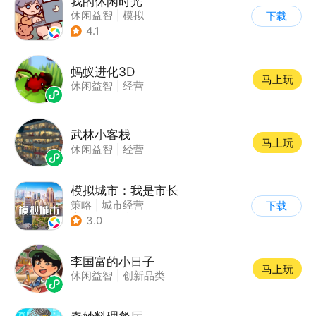
我的休闲时光
休闲益智
|
模拟
下载
4.1
蚂蚁进化3D
马上玩
休闲益智
|
经营
武林小客栈
马上玩
休闲益智
|
经营
模拟城市：我是市长
策略
|
城市经营
下载
|
模拟城市
|
开放世界
3.0
李国富的小日子
马上玩
休闲益智
|
创新品类