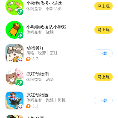
小动物救援小游戏
马上玩
休闲益智
|
创新品类
小动物救援队小游戏
马上玩
休闲益智
|
烧脑
动物餐厅
策略
|
经营
|
烹饪
下载
|
宠物
3.7
疯狂动物消
马上玩
休闲益智
|
消除
疯狂动物园
休闲益智
|
跑酷
|
街机
下载
|
像素风
3.3