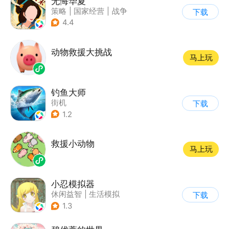
无悔华夏
策略
|
国家经营
|
战争
下载
|
中国风
4.4
动物救援大挑战
马上玩
钓鱼大师
街机
下载
1.2
救援小动物
马上玩
小忍模拟器
休闲益智
|
生活模拟
下载
|
恋爱
|
女性向
1.3