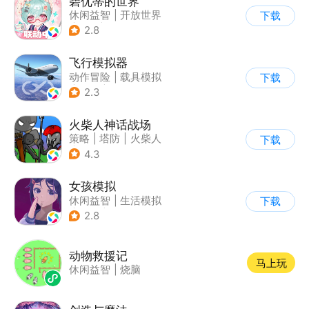
碧优蒂的世界
休闲益智
|
开放世界
下载
|
Q版
|
捏脸
2.8
飞行模拟器
动作冒险
|
载具模拟
下载
|
飞机
|
写实
2.3
火柴人神话战场
策略
|
塔防
|
火柴人
下载
|
休闲益智
4.3
女孩模拟
休闲益智
|
生活模拟
下载
|
校园
|
卡通
2.8
动物救援记
马上玩
休闲益智
|
烧脑