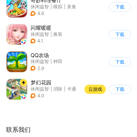
奇妙料理餐厅
休闲益智
|
模拟
|
美食
下载
|
宝宝巴士
4.6
闪耀暖暖
休闲益智
|
换装
下载
|
美少女
|
二次元
4.1
QQ农场
休闲益智
|
种田
下载
|
田园生活
|
卡通
2.9
梦幻花园
休闲益智
|
消除
|
卡通
云游戏
下载
|
创梦天地
4.0
联系我们