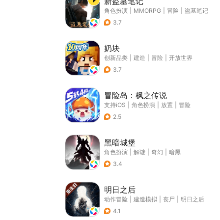
新盗墓笔记
角色扮演
|
MMORPG
|
冒险
|
盗墓笔记
3.7
奶块
创新品类
|
建造
|
冒险
|
开放世界
3.7
冒险岛：枫之传说
支持iOS
|
角色扮演
|
放置
|
冒险
2.5
黑暗城堡
角色扮演
|
解谜
|
奇幻
|
暗黑
3.4
明日之后
动作冒险
|
建造模拟
|
丧尸
|
明日之后
4.1