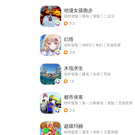
动漫女孩跑步
动作冒险
|
模拟
|
冒险
|
二次元
0.0
幻塔
动作冒险
|
ARPG
|
奇幻
|
开放世界
3.6
木筏求生
动作冒险
|
建造
|
生存
|
写实
1.9
都市侠客
动作冒险
|
第一人称射击
|
冒险
|
开放世界
3.6
超级玛丽
休闲益智
|
通关
|
街机
|
儿童游戏