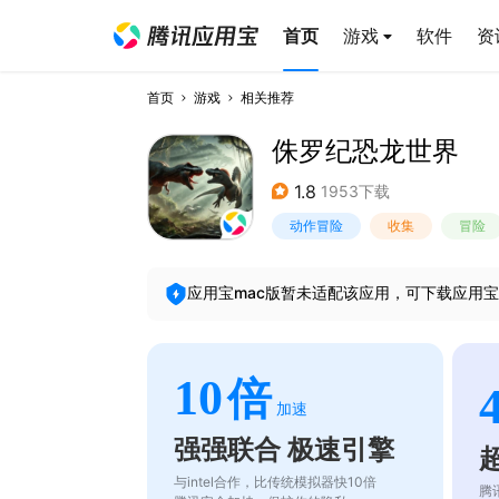
首页
游戏
软件
资
首页
游戏
相关推荐
侏罗纪恐龙世界
1.8
1953下载
动作冒险
收集
冒险
应用宝mac版暂未适配该应用，可下载应用宝
10
倍
加速
强强联合 极速引擎
与intel合作，比传统模拟器快10倍
腾