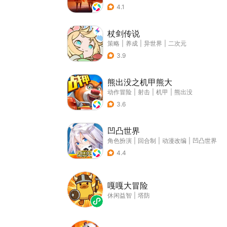
4.1
杖剑传说
策略
|
养成
|
异世界
|
二次元
3.9
熊出没之机甲熊大
动作冒险
|
射击
|
机甲
|
熊出没
3.6
凹凸世界
角色扮演
|
回合制
|
动漫改编
|
凹凸世界
4.4
嘎嘎大冒险
休闲益智
|
塔防