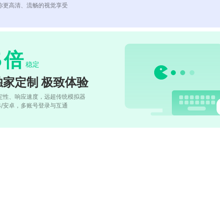
你更高清、流畅的视觉享受
5
倍
稳定
独家定制 极致体验
定性、响应速度，远超传统模拟器
OS/安卓，多账号登录与互通