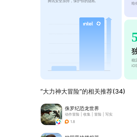
腾讯安全加持，保护你的隐私
给
稳
i
“大力神大冒险”的相关推荐(34)
侏罗纪恐龙世界
动作冒险
|
收集
|
冒险
|
写实
1.8