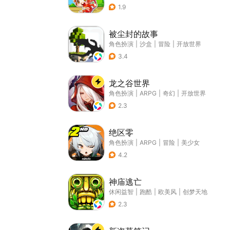
1.9
被尘封的故事
角色扮演
|
沙盒
|
冒险
|
开放世界
3.4
龙之谷世界
角色扮演
|
ARPG
|
奇幻
|
开放世界
2.3
绝区零
角色扮演
|
ARPG
|
冒险
|
美少女
4.2
神庙逃亡
休闲益智
|
跑酷
|
欧美风
|
创梦天地
2.3