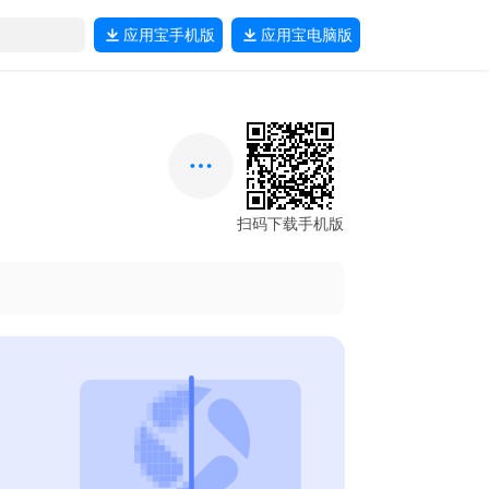
应用宝
手机版
应用宝
电脑版
扫码下载手机版