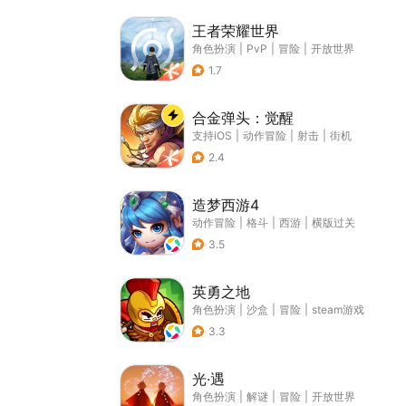
王者荣耀世界
角色扮演
|
PvP
|
冒险
|
开放世界
1.7
合金弹头：觉醒
支持iOS
|
动作冒险
|
射击
|
街机
2.4
造梦西游4
动作冒险
|
格斗
|
西游
|
横版过关
3.5
英勇之地
角色扮演
|
沙盒
|
冒险
|
steam游戏
3.3
光·遇
角色扮演
|
解谜
|
冒险
|
开放世界