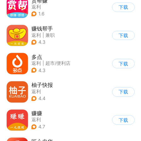
赏帮赚
返利
下载
1.6
赚钱帮手
返利
|
兼职
下载
4.3
多点
返利
|
超市/便利店
下载
|
生鲜/买菜
4.3
柚子快报
返利
下载
4.4
赚赚
返利
下载
4.7