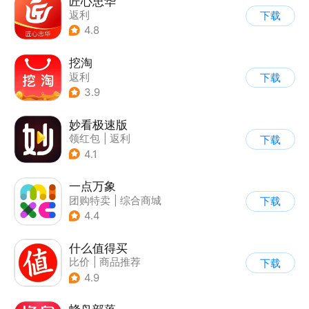
匠心忠华
返利
下载
4.8
挖淘
返利
下载
3.9
妙看极速版
领红包
|
返利
下载
4.1
一点万象
团购特卖
|
综合商城
下载
4.4
什么值得买
比价
|
商品推荐
下载
4.9