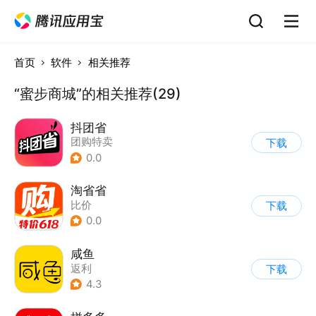
首页
软件
相关推荐
“蜜步商城”的相关推荐(29)
抖团省
团购特卖
下载
0.0
淘省省
比价
下载
0.0
咸鱼
返利
下载
4.3