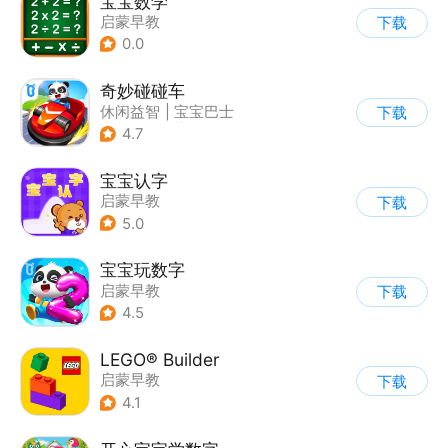
宝宝数学
启蒙早教
下载
0.0
奇妙碰碰车
休闲益智
|
宝宝巴士
下载
|
儿童游戏
|
卡通
4.7
宝宝认字
启蒙早教
下载
5.0
宝宝玩数字
启蒙早教
下载
4.5
LEGO® Builder
启蒙早教
下载
4.1