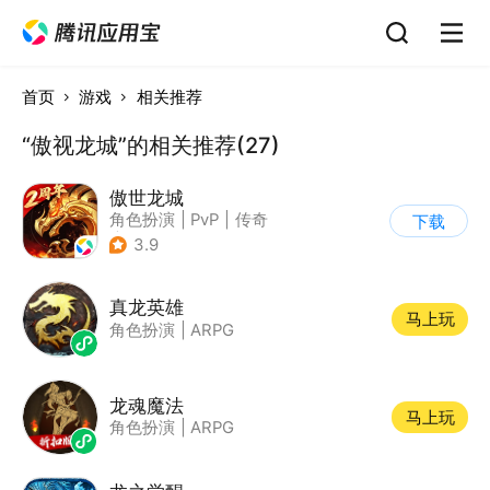
首页
游戏
相关推荐
“傲视龙城”的相关推荐(27)
傲世龙城
角色扮演
|
PvP
|
传奇
下载
|
千人同屏
3.9
真龙英雄
马上玩
角色扮演
|
ARPG
龙魂魔法
马上玩
角色扮演
|
ARPG