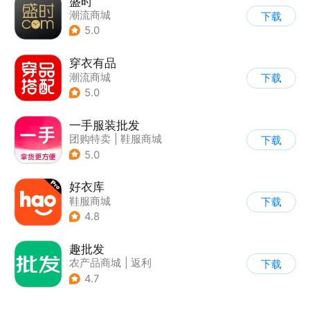
盛时
潮流商城
下载
5.0
穿衣有品
潮流商城
下载
5.0
一手服装批发
团购特卖
|
鞋服商城
下载
5.0
好衣库
鞋服商城
下载
4.8
趣批发
农产品商城
|
返利
下载
|
商家采购
4.7