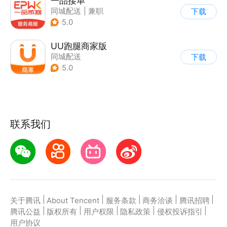
一品接单
同城配送
|
兼职
下载
5.0
UU跑腿商家版
同城配送
下载
5.0
联系我们
|
|
|
|
|
关于腾讯
About Tencent
服务条款
商务洽谈
腾讯招聘
|
|
|
|
|
腾讯公益
版权所有
用户权限
隐私政策
侵权投诉指引
用户协议