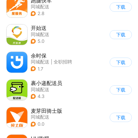
跑腿快车
同城配送
下载
2.8
开始送
同城配送
下载
5.0
余时保
同城配送
|
全职招聘
下载
1.7
裹小递配送员
同城配送
下载
4.3
麦芽田骑士版
同城配送
下载
0.0