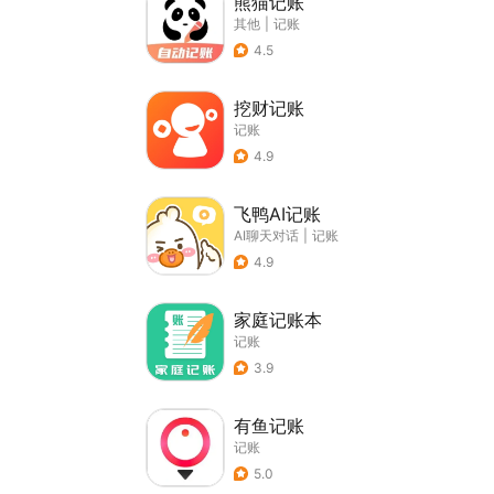
熊猫记账
其他
|
记账
4.5
挖财记账
记账
4.9
飞鸭AI记账
AI聊天对话
|
记账
4.9
家庭记账本
记账
3.9
有鱼记账
记账
5.0