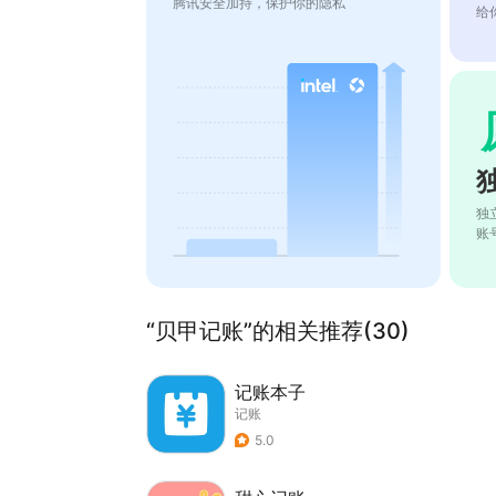
腾讯安全加持，保护你的隐私
给
独
账
“贝甲记账”的相关推荐(30)
记账本子
记账
5.0