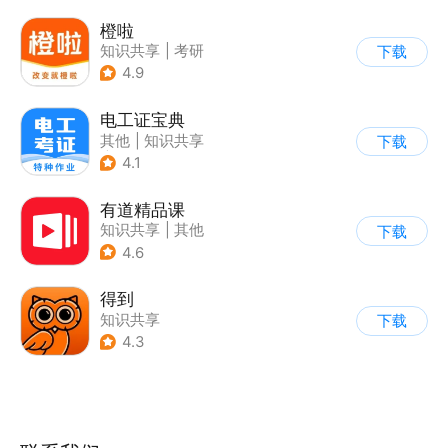
橙啦
知识共享
|
考研
下载
4.9
电工证宝典
其他
|
知识共享
下载
|
作业题库
4.1
有道精品课
知识共享
|
其他
下载
4.6
得到
知识共享
下载
4.3