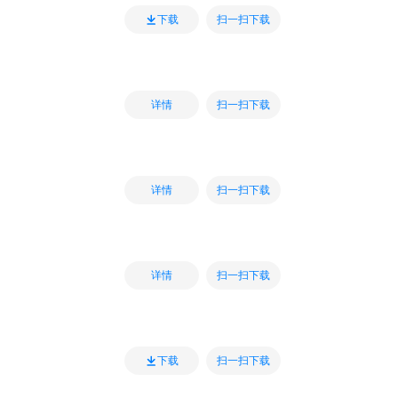
扫一扫下载
下载
扫一扫下载
详情
扫一扫下载
详情
扫一扫下载
详情
扫一扫下载
下载