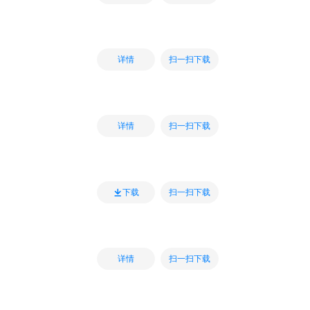
扫一扫下载
详情
扫一扫下载
详情
扫一扫下载
下载
扫一扫下载
详情