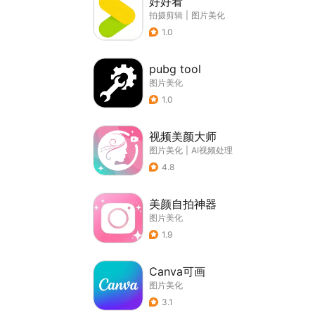
好好看
拍摄剪辑
|
图片美化
1.0
pubg tool
图片美化
1.0
视频美颜大师
图片美化
|
AI视频处理
4.8
美颜自拍神器
图片美化
1.9
Canva可画
图片美化
3.1