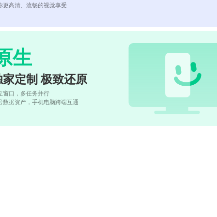
你更高清、流畅的视觉享受
原生
独家定制 极致还原
立窗口，多任务并行
号数据资产，手机电脑跨端互通