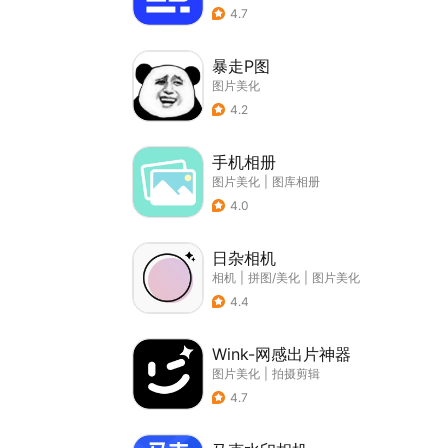
4.7
暴走P图
图片美化
4.2
手机相册
图片美化
|
图库相册
4.0
日杂相机
相机
|
拼图/美化
|
图片美化
4.4
Wink-网感出片神器
图片美化
|
拍摄剪辑
4.7