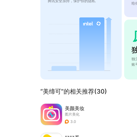
腾讯安全加持，保护你的隐私
给
独
账
“美缔可”的相关推荐(30)
美颜美妆
图片美化
3.0