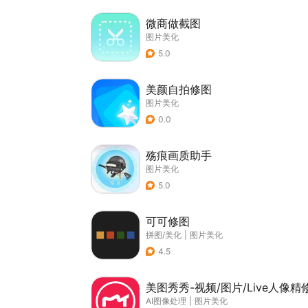
微商做截图
图片美化
5.0
美颜自拍修图
图片美化
0.0
殇痕画质助手
图片美化
5.0
可可修图
拼图/美化
|
图片美化
4.5
美图秀秀-视频/图片/Live人像精
AI图像处理
|
图片美化