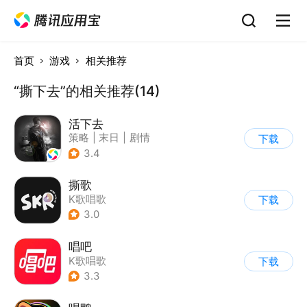
首页
游戏
相关推荐
“撕下去”的相关推荐(14)
活下去
策略
|
末日
|
剧情
下载
|
暗黑
3.4
撕歌
K歌唱歌
下载
3.0
唱吧
K歌唱歌
下载
3.3