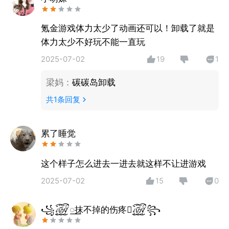
点”！
氪金游戏体力太少了动画还可以！卸载了就是
在这里，还藏着超多温暖故事！在重建岛屿的过程中，
体力太少不好玩不能一直玩
尘封的回忆会慢慢解锁，说不定还能发现 “隐藏剧情”~
2025-07-02
19
1
还有还有，别忘了发挥你的创意，亲手打造独一无二的
梁妈
：
碳碳岛卸载
梦幻家园！童话城堡？田间小院？都能由你亲手实现！
共
1
条回复
在快乐玩耍的同时，各种超实用的环保小知识会像小精
灵一样，偷偷钻进你的脑袋里~让你不知不觉成为环保
累了睡觉
小达人，get 守护地球的超能力！
这个样子怎么进去一进去就这样不让进游戏
《碳碳岛》现已全平台上线，快来加入这场奇妙的海岛
2025-07-02
15
0
之旅吧！
꧁꫞꯭抹不掉的伤疼꫞꧂