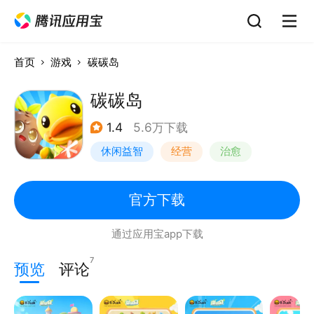
首页
游戏
碳碳岛
碳碳岛
1.4
5.6万下载
休闲益智
经营
治愈
腾讯
官方下载
通过应用宝app下载
7
预览
评论