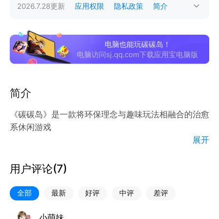
2026.7.28
更新
应用权限
隐私政策
简介
电脑也能玩碳碳岛！
电脑访问sj.qq.com下载应用宝电脑版
简介
《碳碳岛》是一款将环保理念与趣味玩法相融合的治愈
系休闲游戏
展开
在这里，只要轻点指尖，就能把日常小物合成神奇道
具，看着光秃秃的小岛一点点长出绿草、开满鲜花，成
用户评论(
7
)
就感拉满！
全部
最新
好评
中评
差评
在这里，你会遇见一群可爱的碳宝宝～它们有的来自茂
密森林，有的藏在蔚蓝大海，每一只都有自己的 “萌
小萌妹