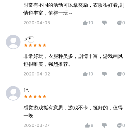
时常有不同的活动可以拿奖励，衣服很好看,剧
情也丰富，值得一玩～
2020-04-05
10
0
メ*꙱
非常好玩，衣服种类多，剧情丰富，游戏画风
也很唯美，强烈推荐。
2020-04-02
10
0
1*.
感觉游戏挺有意思，游戏不卡，挺好的，值得
一晚
2020-03-27
8
0