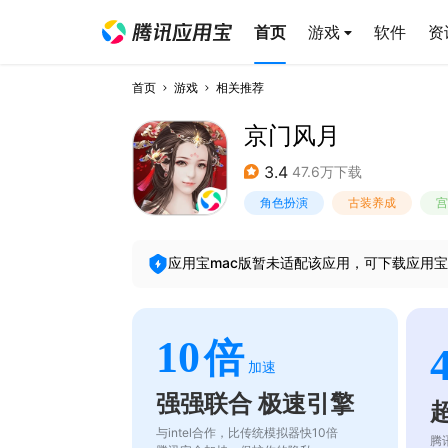
首页
游戏
软件
资
首页
游戏
相关推荐
京门风月
3.4
47.6万下载
角色扮演
古装养成
宫
应用宝mac版暂未适配该应用，可下载应用宝
10
倍
加速
强强联合 极速引擎
与intel合作，比传统模拟器快10倍
腾