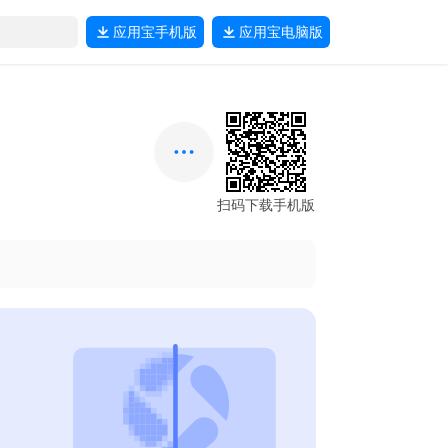
应用宝
手机版
应用宝
电脑版
扫码下载手机版