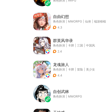
角色扮演
|
ARPG
自由幻想
角色扮演
|
MMORPG
|
仙侠
|
端游移植
4.3
群英风华录
角色扮演
|
卡牌
|
三国
|
中国风
2.4
龙魂旅人
角色扮演
|
卡牌
|
冒险
|
美少女
4.4
自创武林
角色扮演
|
MMORPG