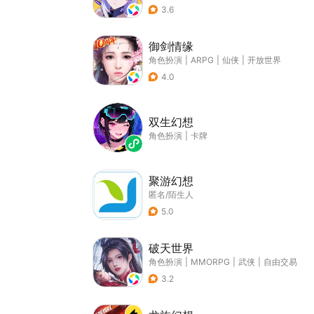
3.6
御剑情缘
角色扮演
|
ARPG
|
仙侠
|
开放世界
4.0
双生幻想
角色扮演
|
卡牌
聚游幻想
匿名/陌生人
5.0
破天世界
角色扮演
|
MMORPG
|
武侠
|
自由交易
3.2