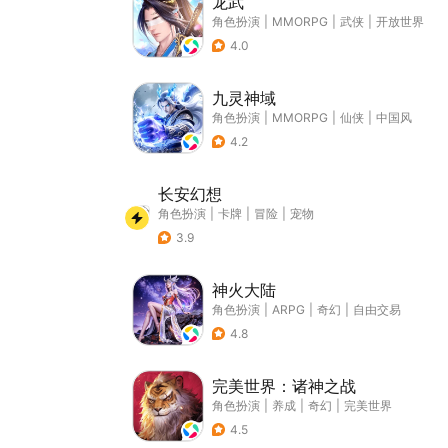
龙武
角色扮演
|
MMORPG
|
武侠
|
开放世界
4.0
九灵神域
角色扮演
|
MMORPG
|
仙侠
|
中国风
4.2
长安幻想
角色扮演
|
卡牌
|
冒险
|
宠物
3.9
神火大陆
角色扮演
|
ARPG
|
奇幻
|
自由交易
4.8
完美世界：诸神之战
角色扮演
|
养成
|
奇幻
|
完美世界
4.5