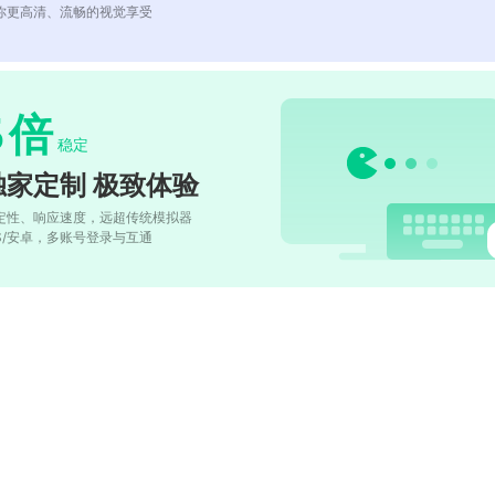
你更高清、流畅的视觉享受
5
倍
稳定
独家定制 极致体验
定性、响应速度，远超传统模拟器
OS/安卓，多账号登录与互通