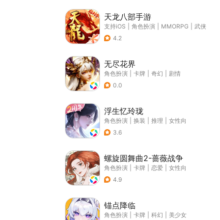
天龙八部手游
支持iOS
|
角色扮演
|
MMORPG
|
武侠
4.2
无尽花界
角色扮演
|
卡牌
|
奇幻
|
剧情
0.0
浮生忆玲珑
角色扮演
|
换装
|
推理
|
女性向
3.6
螺旋圆舞曲2-蔷薇战争
角色扮演
|
卡牌
|
恋爱
|
女性向
4.9
锚点降临
角色扮演
|
卡牌
|
科幻
|
美少女