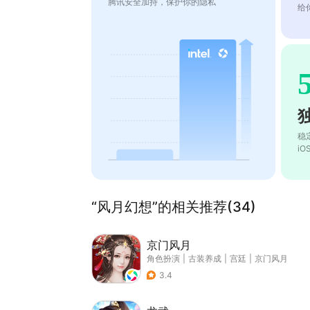
腾讯安全加持，保护你的隐私
给
稳
i
“风月幻想”的相关推荐(34)
京门风月
角色扮演
|
古装养成
|
宫廷
|
京门风月
3.4