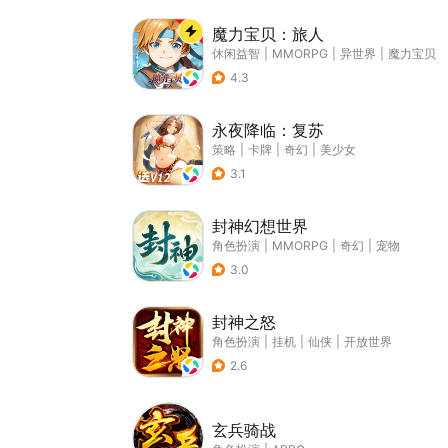
魔力宝贝：旅人
休闲益智
|
MMORPG
|
异世界
|
魔力宝贝
4.3
永夜降临：复苏
策略
|
卡牌
|
奇幻
|
美少女
3.1
封神幻想世界
角色扮演
|
MMORPG
|
奇幻
|
宠物
3.0
封神之怒
角色扮演
|
挂机
|
仙侠
|
开放世界
2.6
玄兵骑战