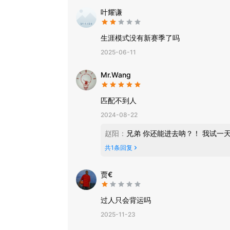
叶耀谦
生涯模式没有新赛季了吗
2025-06-11
Mr.Wang
2024-08-22
赵阳
：
共
1
条回复
贾€
过人只会背运吗
2025-11-23