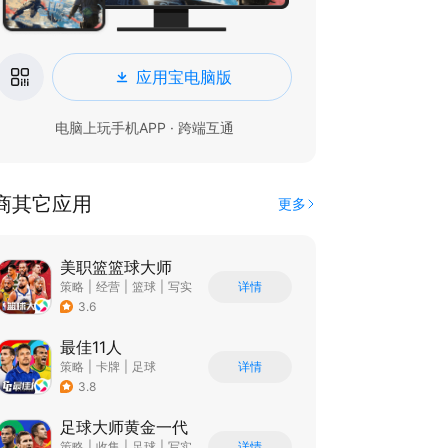
应用宝电脑版
电脑上玩手机APP · 跨端互通
商其它应用
更多
美职篮篮球大师
策略
|
经营
|
篮球
|
写实
详情
3.6
最佳11人
策略
|
卡牌
|
足球
详情
|
战术竞技
3.8
足球大师黄金一代
策略
|
收集
|
足球
|
写实
详情