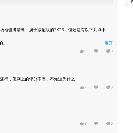
场地也挺清晰，属于减配版的2K23，但还是有以下几点不
的。
展开
，且内线单打也不行。
9
0
不行。
方，希望以后更新能变得更好😀
还行，但网上的评分不高，不知道为什么
7
0
8
0