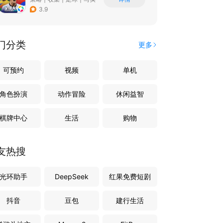
3.9
门分类
更多
可预约
视频
单机
角色扮演
动作冒险
休闲益智
棋牌中心
生活
购物
友热搜
光环助手
DeepSeek
红果免费短剧
抖音
豆包
建行生活