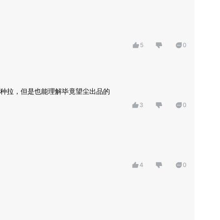
5
0
种拉，但是也能理解毕竟望尘出品的
3
0
4
0