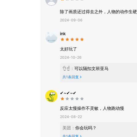
除了画质还过得去之外，人物的动作生硬
2024-09-06
ink
太好玩了
2024-10-26
👌☝️
：
可以隔扣文班亚马
共
1
条回复
✔~✔~✔
反应太慢操作不灵敏，人物跑动慢
2024-08-22
美团
：
你会玩吗？
共
1
条回复