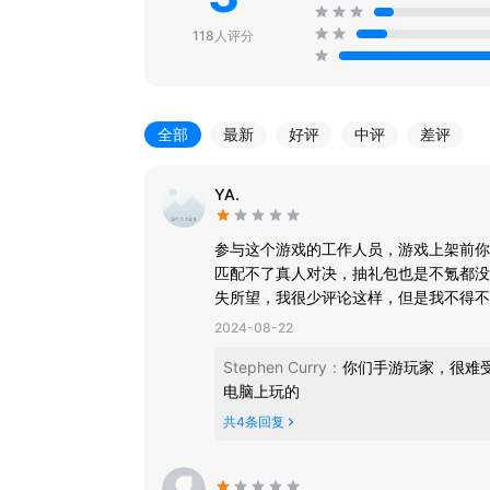
118人评分
全部
最新
好评
中评
差评
YA.
参与这个游戏的工作人员，游戏上架前你
匹配不了真人对决，抽礼包也是不氪都没
失所望，我很少评论这样，但是我不得不
开的5G网络打，都能给我卡住了。希望
2024-08-22
的脚的事情，就说这么多，欢迎大家一起
Stephen Curry
：
你们手游玩家，很难
电脑上玩的
共
4
条回复