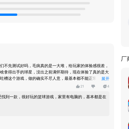
厂
们不先测试好吗，毛病真的是一大堆，给玩家的体验感很差，
啥拿得出手的球星，没出之前满怀期待，现在体验了真的是大
吐槽这个游戏，做的确实不尽人意，最基本都不能正常玩，我
展开
你们工作室能尽快玩家们反馈的问题，别做那种搬石头砸自己
21
4
监督。
受找到一款，很好玩的篮球游戏，家里有电脑的，基本都是在