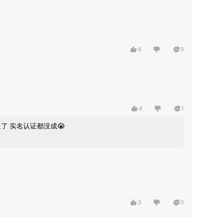
4
0
4
1
兄弟 你还能进去呐？！ 我试一天了 实名认证都没成😭
3
0