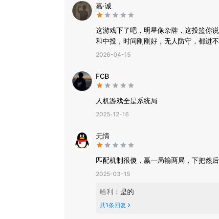
嘉·诚
这游戏下了吧，明星像杂牌，这投篮你说
和中投，时间刚刚好，无人防守，都进不
2026-04-15
FCB
人机游戏全是系统局
2025-12-16
无情
匹配机制很傻，赢一局输两局，下把然后
2025-03-15
哈利
：
是的
共
1
条回复