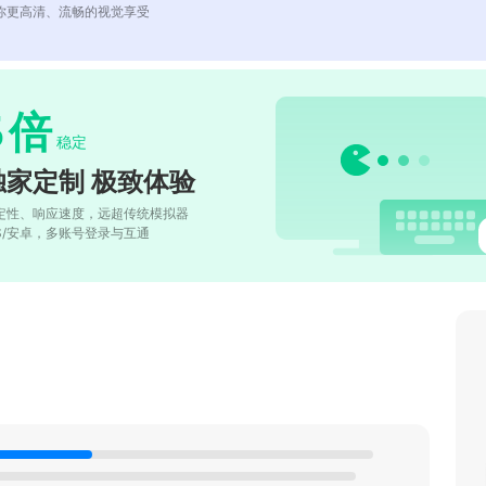
你更高清、流畅的视觉享受
5
倍
稳定
独家定制 极致体验
定性、响应速度，远超传统模拟器
OS/安卓，多账号登录与互通