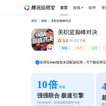
首页
游戏
软件
资
首页
游戏
美职篮巅峰对决
美职篮巅峰对决
3.0
18.2万下载
策略
PvP
篮球
应用宝mac版暂未适配该应用，可下载应用宝
10
倍
加速
强强联合 极速引擎
与intel合作，比传统模拟器快10倍
腾