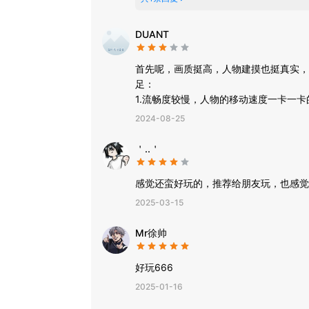
DUANT
首先呢，画质挺高，人物建摸也挺真实，
足：
1.流畅度较慢，人物的移动速度一卡一卡
2.投篮手感不佳，三分按到绿了都不进
2024-08-25
3.球衣没有耐克logo，没有流汗，这点
整体感觉不错，但仍然有许多可改进的地
＇..＇
感觉还蛮好玩的，推荐给朋友玩，也感觉
2025-03-15
Mr徐帅
好玩666
2025-01-16