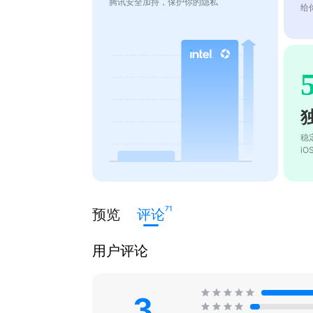
腾讯安全加持，保护你的隐私
给
稳
i
71
预览
评论
用户评论
3