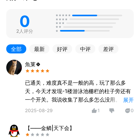
0
2人评分
全部
最新
好评
中评
差评
魚莱🍀
已通关，难度真不是一般的高，玩了那么多
天，今天才发现-1楼游泳池栅栏的柱子旁还有
一个开关。我说收集了那么多怎么没用。挺期
展开
待第二幕，不知道什么时候更新？
2025-08-29
1
0
【——金鳞|天下会】