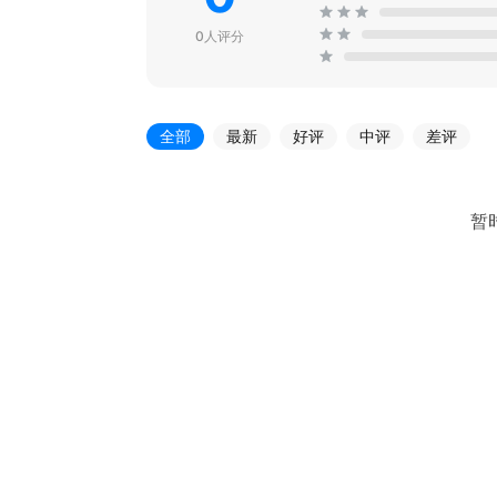
0人评分
全部
最新
好评
中评
差评