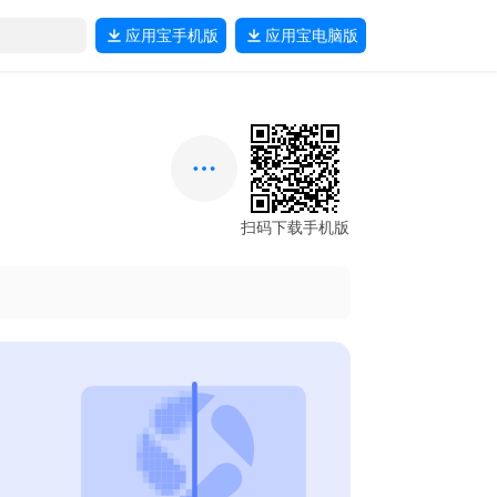
应用宝
手机版
应用宝
电脑版
扫码下载手机版