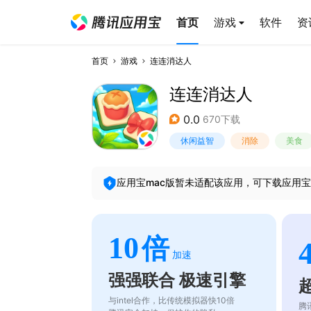
首页
游戏
软件
资
首页
游戏
连连消达人
连连消达人
0.0
670下载
休闲益智
消除
美食
应用宝mac版暂未适配该应用，可下载应用宝
10
倍
加速
强强联合 极速引擎
与intel合作，比传统模拟器快10倍
腾