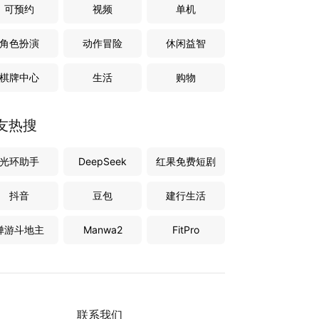
可预约
视频
单机
角色扮演
动作冒险
休闲益智
棋牌中心
生活
购物
友热搜
光环助手
DeepSeek
红果免费短剧
抖音
豆包
建行生活
禅游斗地主
Manwa2
FitPro
联系我们