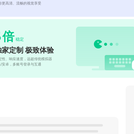
你更高清、流畅的视觉享受
5
倍
稳定
独家定制 极致体验
定性、响应速度，远超传统模拟器
OS/安卓，多账号登录与互通