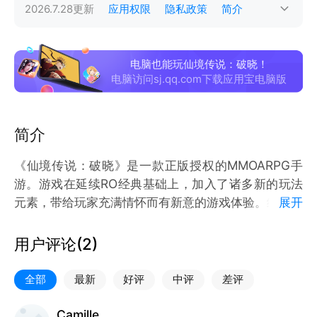
2026.7.28
更新
应用权限
隐私政策
简介
电脑也能玩仙境传说：破晓！
电脑访问sj.qq.com下载应用宝电脑版
简介
《仙境传说：破晓》是一款正版授权的MMOARPG手
游。游戏在延续RO经典基础上，加入了诸多新的玩法
元素，带给玩家充满情怀而有新意的游戏体验。经典角
展开
色与转职系统，充满策略而又轻松爽快的战斗操作，体
验丰富多彩的战斗。在游戏里建设专属于你的温馨家
用户评论(
2
)
园，感受全新的自由化社交玩法。百变穿搭，个性萌宠
物伴行，踏上充满未知神秘的奇幻冒险新旅途吧！
全部
最新
好评
中评
差评
宁静、祥和的米德加尔特大陆，以梦罗克为首的邪恶势
Camille