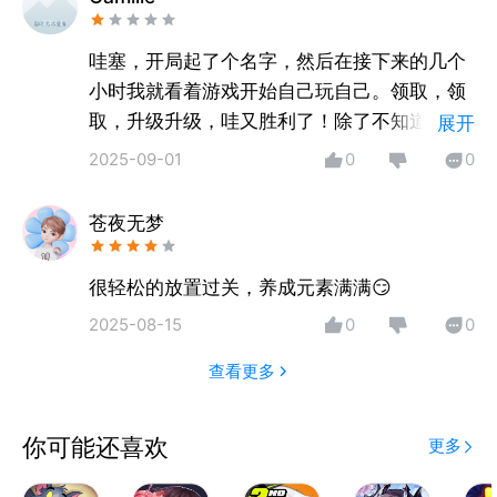
力突如其来地向这片大陆侵袭而来，冒险者为保护世界
不受其祸，将自己和梦罗克封印在了次元裂缝中，但邪
哇塞，开局起了个名字，然后在接下来的几个
恶势力依然存在。为了打破争斗不休的僵局，冒险者决
小时我就看着游戏开始自己玩自己。领取，领
定回到一切的原点，希望从最初找到彻底打败梦罗克的
取，升级升级，哇又胜利了！除了不知道玩的
展开
方法。
什么，这是一个完美的游戏！
2025-09-01
0
0
玩家会扮演“冒险者”角色，回到冒险之旅的最初时刻，
与其他“冒险者们”一起在磨砺中搜寻记忆，寻找彻底打
苍夜无梦
败梦罗克的方法，恢复米德加尔特大陆往日的生机与和
平。
很轻松的放置过关，养成元素满满😏
2025-08-15
0
0
查看更多
你可能还喜欢
更多