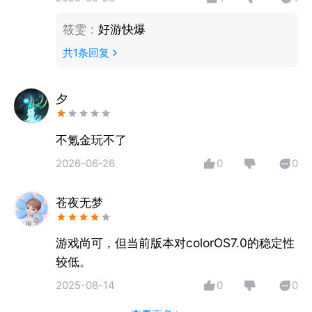
筱雯
：
好游快爆
共
1
条回复
夕
不氪金玩不了
2026-06-26
0
0
苍夜无梦
游戏尚可，但当前版本对colorOS7.0的稳定性
较低。
2025-08-14
0
0