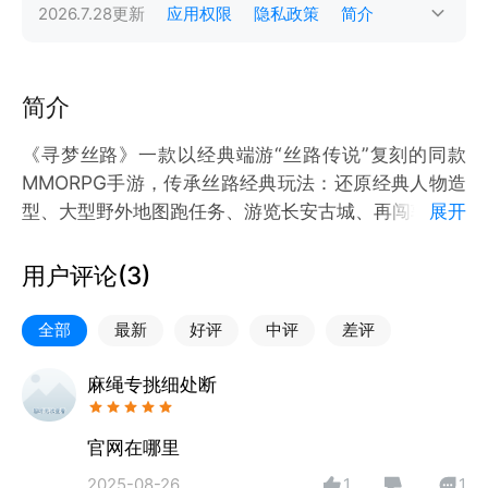
2026.7.28
更新
应用权限
隐私政策
简介
简介
《寻梦丝路》一款以经典端游“丝路传说”复刻的同款
MMORPG手游，传承丝路经典玩法：还原经典人物造
型、大型野外地图跑任务、游览长安古城、再闯敦煌，
展开
和田等等；画面全面升级，多种系统搭配，加入靓丽时
装及炫酷坐骑元素。多种全新PVP玩法，玩家们可以组
用户评论(
3
)
队一起激情刷怪PK，再现经典职业商人、镖师、盗
贼，感受跑商的魅力！
全部
最新
好评
中评
差评
麻绳专挑细处断
官网在哪里
2025-08-26
1
1