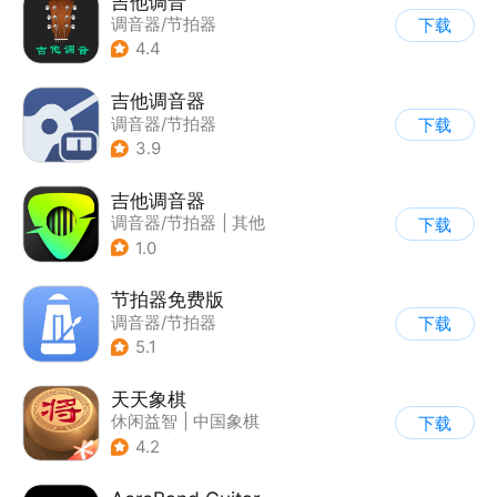
吉他调音
调音器/节拍器
下载
4.4
吉他调音器
调音器/节拍器
下载
3.9
吉他调音器
调音器/节拍器
|
其他
下载
1.0
节拍器免费版
调音器/节拍器
下载
5.1
天天象棋
休闲益智
|
中国象棋
下载
|
象棋
|
腾讯
4.2