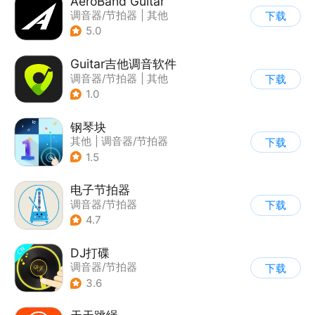
AeroBand Guitar
调音器/节拍器
|
其他
下载
5.0
Guitar吉他调音软件
调音器/节拍器
|
其他
下载
1.0
钢琴块
其他
|
调音器/节拍器
下载
1.5
电子节拍器
调音器/节拍器
下载
4.7
DJ打碟
调音器/节拍器
下载
|
西洋乐器
3.6