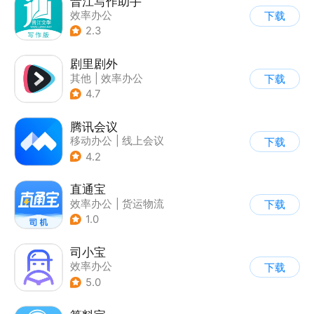
晋江写作助手
效率办公
下载
2.3
剧里剧外
其他
|
效率办公
下载
4.7
腾讯会议
移动办公
|
线上会议
下载
4.2
直通宝
效率办公
|
货运物流
下载
1.0
司小宝
效率办公
下载
5.0