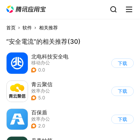
首页
软件
相关推荐
“安全電流”的相关推荐(30)
北电科技安全电
移动办公
下载
0.0
青云聚信
效率办公
下载
5.0
百保盾
效率办公
下载
2.0