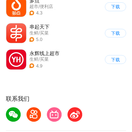
多点
超市/便利店
下载
|
生鲜/买菜
|
返利
4.3
串起天下
生鲜/买菜
下载
5.0
永辉线上超市
生鲜/买菜
下载
4.9
联系我们