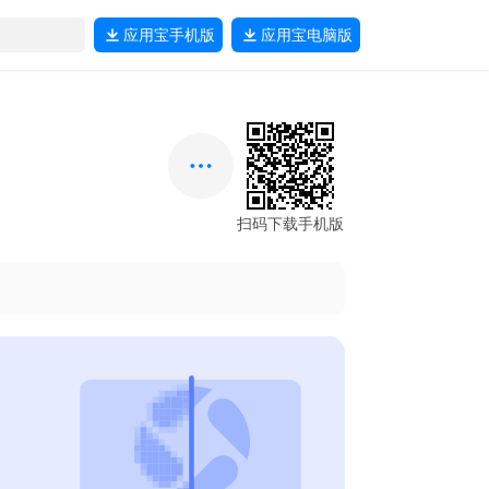
应用宝
手机版
应用宝
电脑版
扫码下载手机版