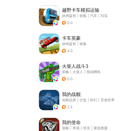
越野卡车模拟运输
休闲益智
|
收集
|
汽车
|
写实
0.0
卡车英豪
休闲益智
|
收集
4.0
火柴人战斗3
策略
|
火柴人
|
指动网络
0.0
我的战舰
创新品类
|
沙盒
|
科幻
|
开放世界
2.3
我的使命
策略
|
养成
|
坦克
|
紧急救援