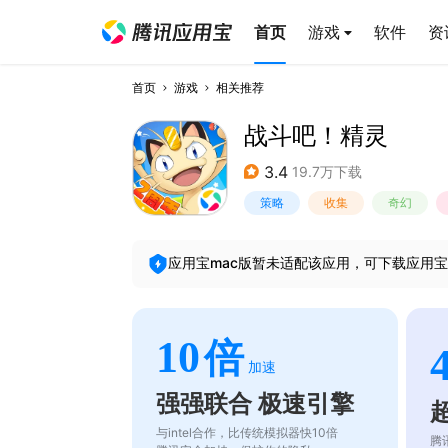
首页
游戏
软件
资
首页
游戏
相关推荐
战斗吧！精灵
3.4
19.7万下载
策略
收集
奇幻
应用宝mac版暂未适配该应用，可下载应用宝
10
倍
加速
强强联合 极速引擎
与intel合作，比传统模拟器快10倍
腾