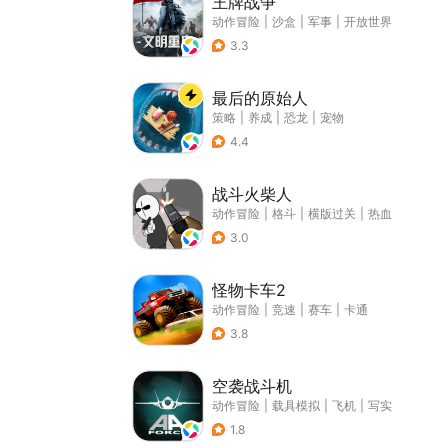
王牌战争
动作冒险
|
沙盒
|
军事
|
开放世界
3.3
最后的原始人
策略
|
养成
|
恐龙
|
宠物
4.4
战斗火柴人
动作冒险
|
格斗
|
横版过关
|
热血
3.0
怪物卡车2
动作冒险
|
竞速
|
赛车
|
卡通
3.8
空袭战斗机
动作冒险
|
载具模拟
|
飞机
|
写实
1.8