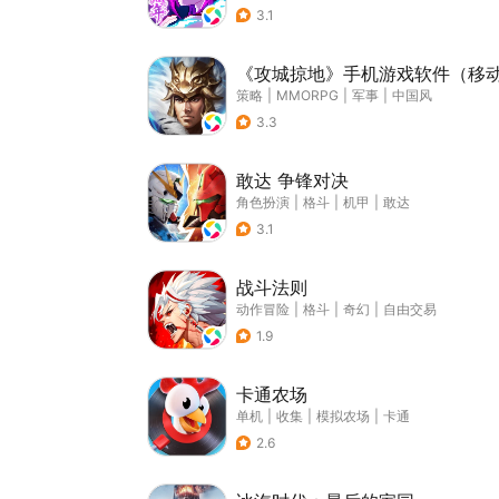
3.1
《攻城掠地》手机游戏软件（移
策略
|
MMORPG
|
军事
|
中国风
3.3
敢达 争锋对决
角色扮演
|
格斗
|
机甲
|
敢达
3.1
战斗法则
动作冒险
|
格斗
|
奇幻
|
自由交易
1.9
卡通农场
单机
|
收集
|
模拟农场
|
卡通
2.6