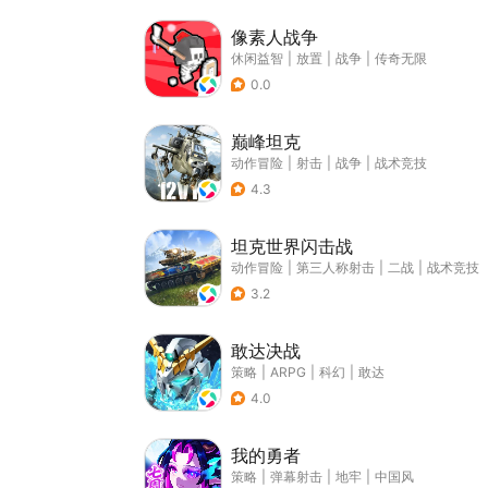
像素人战争
休闲益智
|
放置
|
战争
|
传奇无限
0.0
巅峰坦克
动作冒险
|
射击
|
战争
|
战术竞技
4.3
坦克世界闪击战
动作冒险
|
第三人称射击
|
二战
|
战术竞技
3.2
敢达决战
策略
|
ARPG
|
科幻
|
敢达
4.0
我的勇者
策略
|
弹幕射击
|
地牢
|
中国风