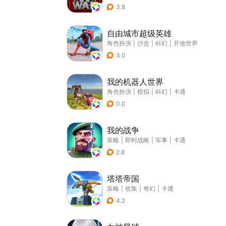
3.8
自由城市超级英雄
角色扮演
|
沙盒
|
科幻
|
开放世界
3.0
我的机器人世界
角色扮演
|
模拟
|
科幻
|
卡通
0.0
我的战争
策略
|
即时战略
|
军事
|
卡通
2.8
塔塔帝国
策略
|
收集
|
奇幻
|
卡通
4.2