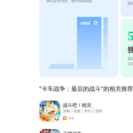
腾讯安全加持，保护你的隐私
给
稳
i
“卡车战争：最后的战斗”的相关推荐(
战斗吧！精灵
策略
|
收集
|
奇幻
|
宠物
3.4