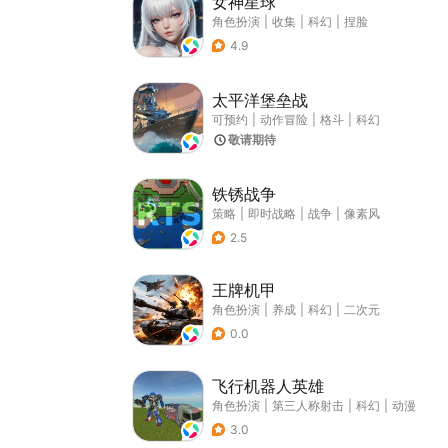
女神星球
角色扮演
|
收集
|
科幻
|
捏脸
4.9
太平洋堡垒战
可预约
|
动作冒险
|
格斗
|
科幻
敬请期待
铁锈战争
策略
|
即时战略
|
战争
|
像素风
2.5
王牌机甲
角色扮演
|
养成
|
科幻
|
二次元
0.0
飞行机器人英雄
角色扮演
|
第三人称射击
|
科幻
|
动漫
3.0